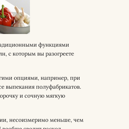
традиционными функциями
н, с которым вы разогреете
угими опциями, например, при
се выпекания полуфабрикатов.
орочку и сочную мягкую
ии, несоизмеримо меньше, чем
 вообще сводит расход