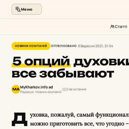
Меню
Статті
Перейти
до
6 Вересня 2021, 21:54
НОВИНИ КОМПАНІЙ
ОПУБЛІКОВАНО
контенту
5 опций
духовки
все забывают
MyKharkov.info ad
2 хв читання
MA
Редакція · Новини компаній
Д
уховка, пожалуй, самый функциональ
можно приготовить все, что угодно –