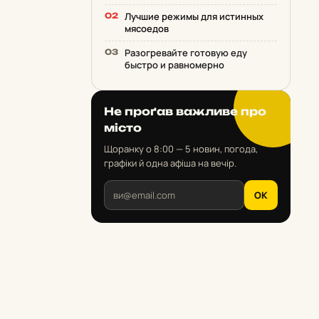
Лучшие режимы для истинных
мясоедов
Разогревайте готовую еду
быстро и равномерно
Не проґав важливе про
місто
Щоранку о 8:00 — 5 новин, погода,
графіки й одна афіша на вечір.
OK