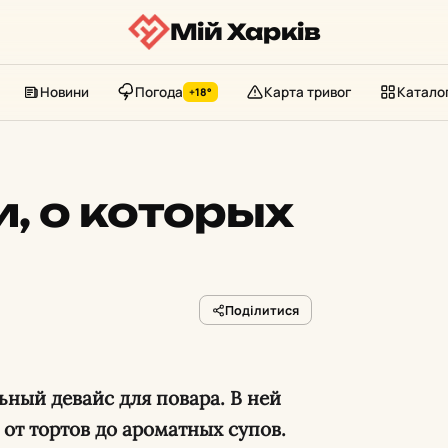
Мій Харків
Новини
Погода
Карта тривог
Катало
+18°
, о которых
Поділитися
ный девайс для повара. В ней
 от тортов до ароматных супов.