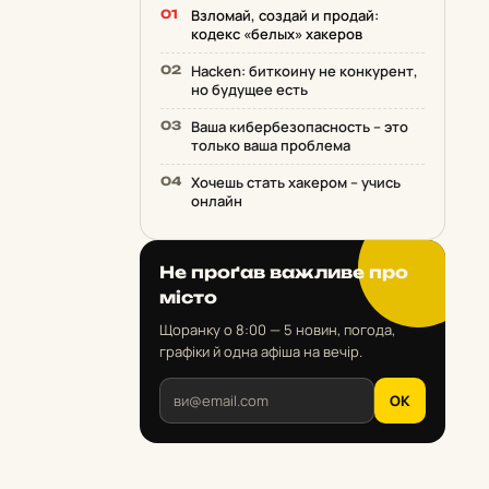
Взломай, создай и продай:
кодекс «белых» хакеров
Hacken: биткоину не конкурент,
но будущее есть
Ваша кибербезопасность – это
только ваша проблема
Хочешь стать хакером – учись
онлайн
Не проґав важливе про
місто
Щоранку о 8:00 — 5 новин, погода,
графіки й одна афіша на вечір.
OK