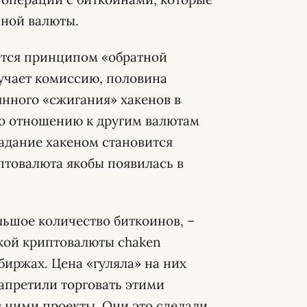
ной валюты.
ется принципом «обратной
лучает комиссию, половина
янного «сжигания» хакенов в
 по отношению к другим валютам
ладание хакеном становится
птовалюта якобы появилась в
льшое количество биткоинов, –
кой криптовалюты chaken
биржах. Цена «гуляла» на них
запретили торговать этими
с ними проекты. Они это сделали