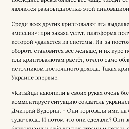
являются разновидностью этой инновацион
Среди всех других криптовалют эта выделя
эмиссии»: при заказе услуг, платформа по
которой удаляется из системы. Из-за посто
обороте становится всё меньше, и их курс
или криптовалютам растёт, отчего само об
источником постоянного дохода. Такая кри
Украине впервые.
«Китайцы накопили в своих руках очень бо
комментирует ситуацию создатель украинс
Дмитрий Будорин. – Они торговали ими на 
туда-сюда. И потом что они сделали? Они 
биткоинами у себя внутри страны и делать 