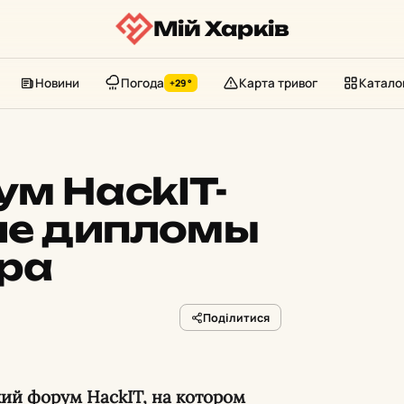
Мій Харків
Новини
Погода
Карта тривог
Катало
+29°
м HackIT-
ие дипломы
ра
Поділитися
кий форум HackIT, на котором