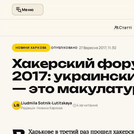
Меню
Статті
Перейти
до
27 Вересня 2017, 11:30
НОВИНИ ХАРКОВА
ОПУБЛІКОВАНО
контенту
Хакерский фору
2017: украинск
— это макулату
Liudmila Sotnik-Lutitskaya
4 хв читання
LS
Редакція · Новини Харкова
Харькове в третий раз прошел хакерс