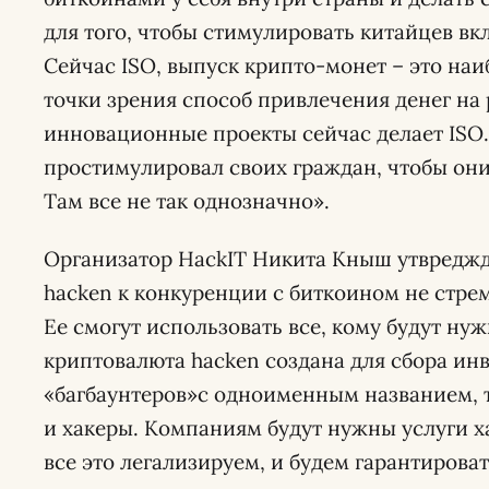
для того, чтобы стимулировать китайцев вк
Сейчас ISО, выпуск крипто-монет – это на
точки зрения способ привлечения денег на 
инновационные проекты сейчас делает ISО.
простимулировал своих граждан, чтобы они
Там все не так однозначно».
Организатор HackIT Никита Кныш утвреджд
hacken к конкуренции с биткоином не стрем
Ее смогут использовать все, кому будут ну
криптовалюта hacken создана для сбора ин
«багбаунтеров»с одноименным названием, 
и хакеры. Компаниям будут нужны услуги ха
все это легализируем, и будем гарантирова