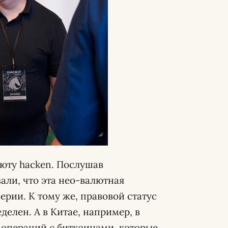
люту hacken. Послушав
али, что эта нео-валютная
верии. К тому же, правовой статус
делен. А в Китае, например, в
т операций с биткоинами, которые