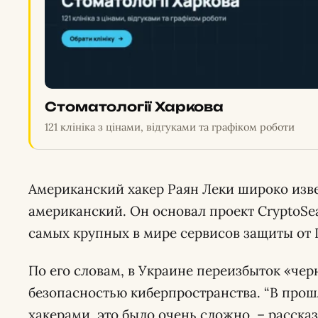
Стоматології Харкова
121 клініка з цінами, відгуками та графіком роботи
Американский хакер Раян Леки широко извес
американский. Он основал проект CryptoSea
самых крупных в мире сервисов защиты от 
По его словам, в Украине переизбыток «чер
безопасностью киберпространства. “В про
хакерами, это было очень сложно, – расска