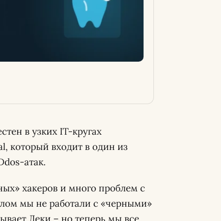
тен в узких IT-кругах
l, который входит в один из
Ddos-атак.
ных» хакеров и много проблем с
шлом мы не работали с «черными»
зывает Леки – но теперь мы все