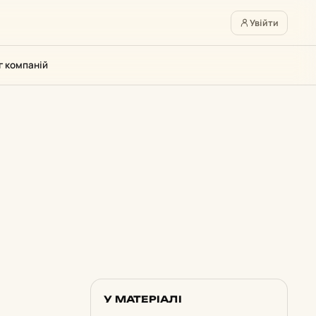
Увійти
г компаній
У МАТЕРІАЛІ