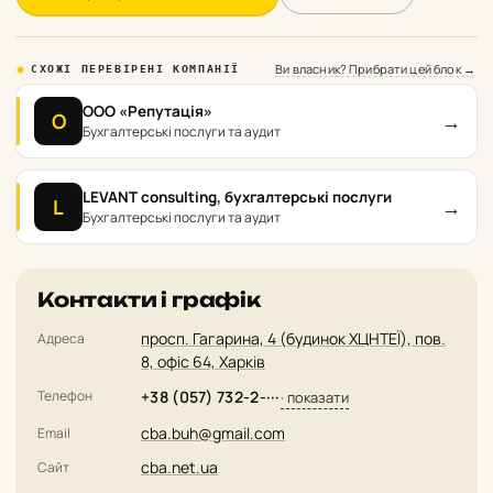
Ви власник? Прибрати цей блок →
СХОЖІ ПЕРЕВІРЕНІ КОМПАНІЇ
ООО «Репутація»
→
О
Бухгалтерські послуги та аудит
LEVANT consulting, бухгалтерські послуги
→
L
Бухгалтерські послуги та аудит
Контакти і графік
просп. Гагарина, 4 (будинок ХЦНТЕЇ), пов.
Адреса
8, офіс 64, Харків
Телефон
+38 (057) 732-2-···
· показати
cba.buh@gmail.com
Email
cba.net.ua
Сайт