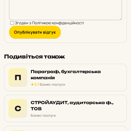
Згоден з
Політикою конфіденційності
Опублікувати відгук
Подивіться також
Параграф, бухгалтерська
П
компанія
★ 3,7
·
Бізнес-послуги
СТРОЙАУДИТ, аудиторська ф.,
С
ТОВ
Бізнес-послуги