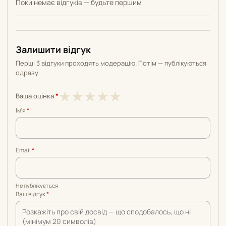
Поки немає відгуків — будьте першим
Залишити відгук
Перші 3 відгуки проходять модерацію. Потім — публікуються
одразу.
1
2
3
4
5
★
★
★
★
★
Ваша оцінка
*
з
з
з
з
з
Імʼя
*
5
5
5
5
5
Email
*
Не публікується
Ваш відгук
*