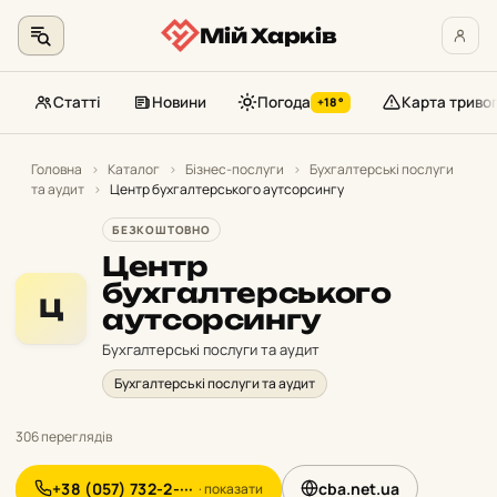
Мій Харків
Статті
Новини
Погода
Карта триво
+18°
Перейти
до
Головна
›
Каталог
›
Бізнес-послуги
›
Бухгалтерські послуги
та аудит
›
Центр бухгалтерського аутсорсингу
контенту
БЕЗКОШТОВНО
Центр
бухгалтерського
Ц
аутсорсингу
Бухгалтерські послуги та аудит
Бухгалтерські послуги та аудит
306 переглядів
+38 (057) 732-2-···
cba.net.ua
· показати