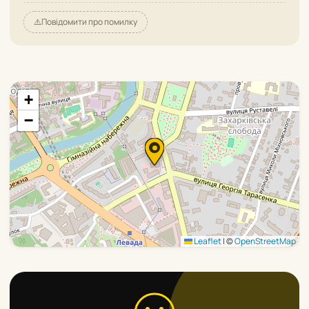
⚠️
Повідомити про помилку
+
−
Leaflet
|
©
OpenStreetMap