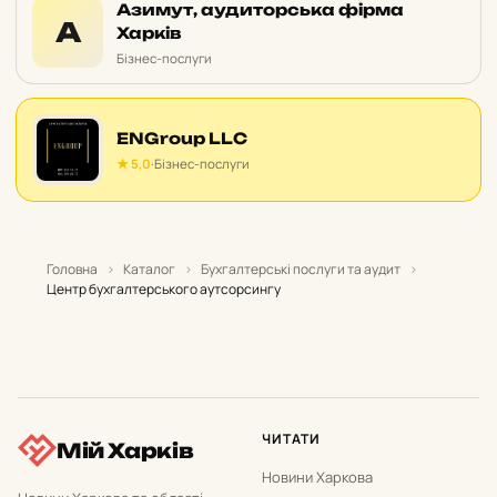
Азимут, аудиторська фірма
А
Харків
Бізнес-послуги
ENGroup LLC
★ 5,0
·
Бізнес-послуги
Головна
›
Каталог
›
Бухгалтерські послуги та аудит
›
Центр бухгалтерського аутсорсингу
ЧИТАТИ
Мій Харків
Новини Харкова