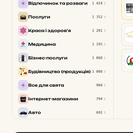
Відпочинок та розваги
1 424
Послуги
1 352
Краса і здоров'я
1 201
Медицина
1 195
Бізнес-послуги
1 068
Будівництво (продукція)
1 008
Все для свята
904
Інтернет-магазини
794
Авто
692
Реклама, поліграфія
630