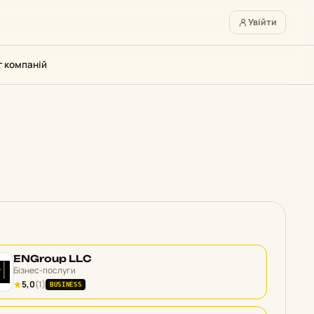
Увійти
г компаній
ENGroup LLC
Бізнес-послуги
5,0
(1)
BUSINESS