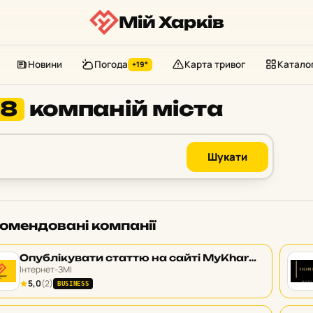
Мій Харків
Новини
Погода
Карта тривог
Катало
+19°
28
компаній міста
Шукати
омендовані компанії
Опублікувати статтю на сайті MyKharkov.info
Інтернет-ЗМІ
5,0
(2)
BUSINESS