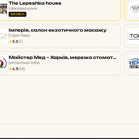
The Lepeshka house
Кавказька кухня
BUSINESS
Імперія, салон екзотичного масажу
Стрип-бари
5,0
(1)
Майстер Мед – Харків, мережа стоматологічних клінік
Імплантація зубів
4,9
(58)