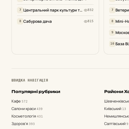
Центральний парк культури та відпочинку ім. М. Горського
Ветери
Промисловість
233
7
832
7
Сабурова дача
Mini-H
8
815
8
Активний відпочинок
224
Моско
9
Перевезення
209
10
Зоосвіт
190
Організації та
186
представництва
Комп'ютери, оргтехніка,
182
ПЗ
ШВИДКА НАВІГАЦІЯ
Закрито
160
Популярні рубрики
Райони Х
Кафе
Шевченківсь
572
Ювелірні вироби
143
Салони краси
Київський
439
13
Косметологія
Немишлянсь
ЗМІ
136
431
Здоров'я
Салтівський
393
9