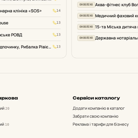
Аква-фітнес клуб Во
ОНОВЛЕНО
нарна клініка «SOS»
14
ОНОВЛЕНО
ouse
13
ОНОВЛЕНО
вське РОВД
13
ОНОВЛЕНО
База Відпочинку, Рибалка Рівієра
13
аркова
Сервіси каталогу
кий
Додати компанію в каталог
20
Забрати свою компанію
кий
Реклама і тарифи для бізнесу
10