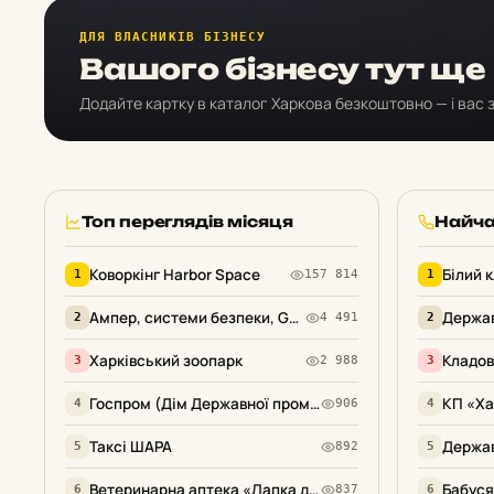
Обладнання
558
ДЛЯ ВЛАСНИКІВ БІЗНЕСУ
Вашого бізнесу тут ще
Туризм, Відпочинок
509
Додайте картку в каталог Харкова безкоштовно — і вас з
Торгівля, товари
470
Будівництво (послуги)
412
Топ переглядів місяця
Найча
Міські служби
407
Коворкінг Harbor Space
Білий 
1
157 814
1
Меблі
379
Ампер, системи безпеки, GPS-контроль
2
4 491
2
Побутова техніка та
330
електроніка
Харківський зоопарк
Кладо
3
2 988
3
Готелі та апартаменти
277
Госпром (Дім Державної промисловості)
4
906
4
Нерухомість
242
Таксі ШАРА
5
892
5
Магазини (шопінг)
239
Ветеринарна аптека «Лапка допомоги»
6
837
6