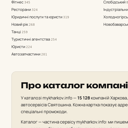
Пам'ятки
127
Фітнес
Слобідський
345
Ресторани
Індустріальн
324
Металопрокат
118
Юридичні послуги та юристи
Холодногірс
319
Новий рік
Новобаварсь
268
Творчість
87
Танці
259
Туристичні агентства
Страхові компанії
80
254
Юристи
224
Охоронні послуги, безпека
73
Автозапчастини
201
Оптові бази, склади
67
Мобільний зв'язок і
56
телефони
Про каталог компані
Інтернет, телебачення,
55
телефонний зв'язок
У каталозі mykharkov.info —
15 128
компаній Харкова, 
автосервісів Святошина. Кожна картка показує адрес
Езотерика, магія
54
спеціальні промокоди.
Культурний відпочинок
41
Каталог — частина сервісу mykharkov.info: ми пишемо