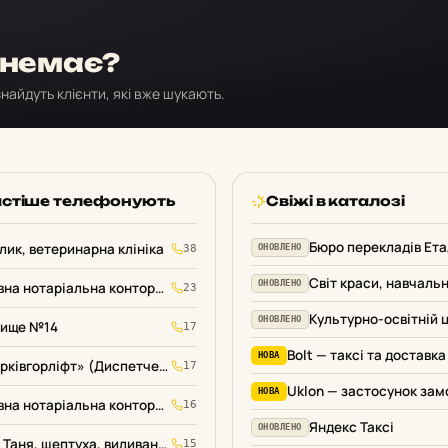
 немає?
найдуть клієнти, які вже шукають.
стіше телефонують
Свіжі в каталозі
Бюро перекладів Ет
клик, ветеринарна клініка
38
ОНОВЛЕНО
ОНОВЛЕНО
Державна нотаріальна контора Харкова № 3
23
ОНОВЛЕНО
вище №14
17
НОВА
КП «Харківгорліфт» (Диспетчер з обслуговування ліфтів)
17
НОВА
Державна нотаріальна контора Харкова № 11
16
Яндекс Таксі
ОНОВЛЕНО
Бабуся Таня, шептуха, виливання на воску
15