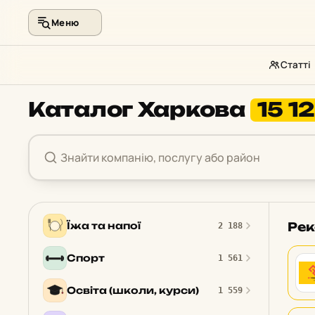
Меню
Статті
Перейти
Каталог Харкова
15 1
до
контенту
Рек
Їжа та напої
2 188
Спорт
1 561
Освіта (школи, курси)
1 559