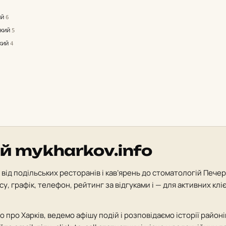
8
ий
6
ький
5
кий
4
й mykharkov.info
від подільських ресторанів і кав’ярень до стоматологій Печер
у, графік, телефон, рейтинг за відгуками і — для активних клі
 про Харків, ведемо афішу подій і розповідаємо історії районі