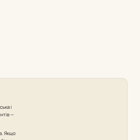
ська і
єнтів —
в. Якщо