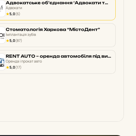
Адвокатське об’єднання ‘Адвокати та медіатори України’
Адвокати
5,0
(6)
Стоматологія Харкова “МістоДент”
Імплантація зубів
5,0
(87)
RENT AUTO – оренда автомобіля під викуп
Оренда і прокат авто
5,0
(17)