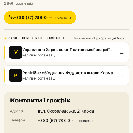
2 646 переглядів
+380 (57) 738-0-···
· показати
Ви власник? Прибрати цей блок →
СХОЖІ ПЕРЕВІРЕНІ КОМПАНІЇ
Управління Харківсько-Полтавської єпархії
→
У
Української Православної Церкви (ПЦУ)
Релігійні організації
Релігійне об’єднання буддистів школи Карма
→
Р
Кагью Алмазного Шляху тибетського буддизму
Релігійні організації
Контакти і графік
вул. Скобелевська, 2, Харків
Адреса
Телефон
+380 (57) 738-0-···
· показати