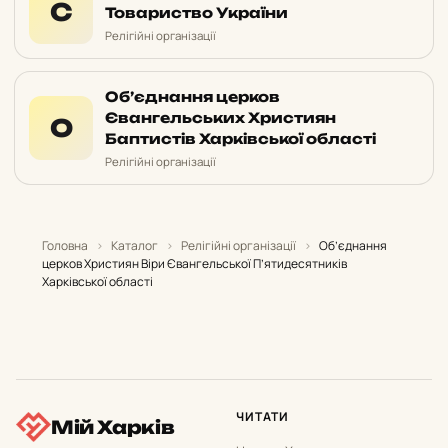
С
Товариство України
Релігійні організації
Об’єднання церков
Євангельських Християн
О
Баптистів Харківської області
Релігійні організації
Головна
›
Каталог
›
Релігійні організації
›
Об’єднання
церков Християн Віри Євангельської П’ятидесятників
Харківської області
ЧИТАТИ
Мій Харків