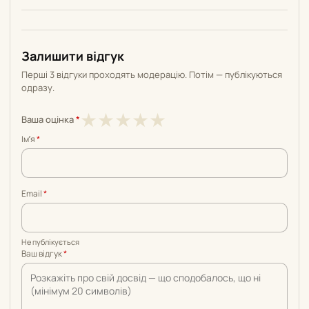
Залишити відгук
Перші 3 відгуки проходять модерацію. Потім — публікуються
одразу.
1
2
3
4
5
★
★
★
★
★
Ваша оцінка
*
з
з
з
з
з
Імʼя
*
5
5
5
5
5
Email
*
Не публікується
Ваш відгук
*