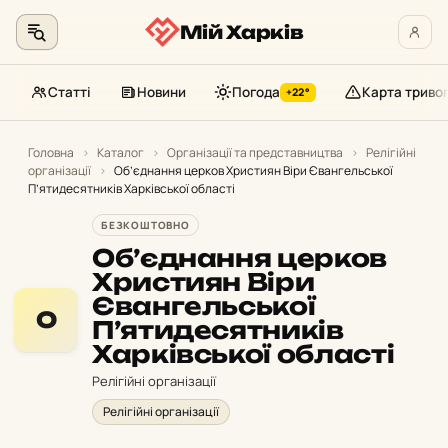
Мій Харків
Статті
Новини
Погода
Карта триво
+22°
Перейти
до
Головна
›
Каталог
›
Організації та представництва
›
Релігійні
організації
›
Об’єднання церков Християн Віри Євангельської
контенту
П’ятидесятників Харківської області
БЕЗКОШТОВНО
Об’єднання церков
Християн Віри
Євангельської
О
П’ятидесятників
Харківської області
Релігійні організації
Релігійні організації