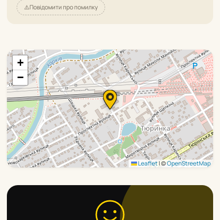
⚠️
Повідомити про помилку
+
−
Leaflet
|
©
OpenStreetMap