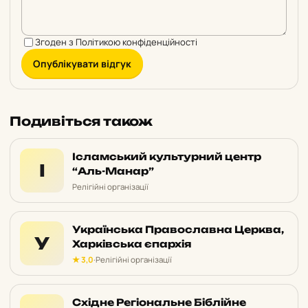
Згоден з
Політикою конфіденційності
Опублікувати відгук
Подивіться також
Ісламський культурний центр
І
“Аль-Манар”
Релігійні організації
Українська Православна Церква,
У
Харківська єпархія
★ 3,0
·
Релігійні організації
Східне Регіональне Біблійне