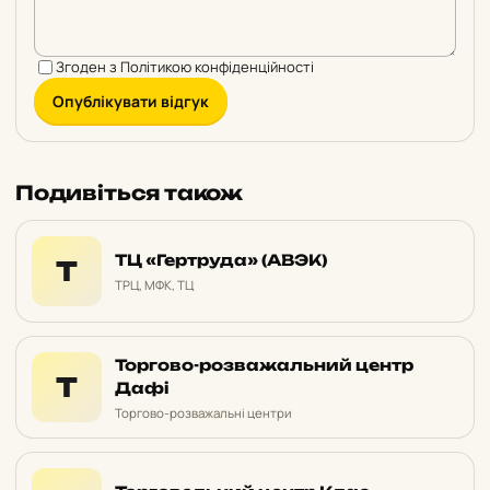
Згоден з
Політикою конфіденційності
Опублікувати відгук
Подивіться також
ТЦ «Гертруда» (АВЭК)
Т
ТРЦ, МФК, ТЦ
Торгово-розважальний центр
Т
Дафі
Торгово-розважальні центри