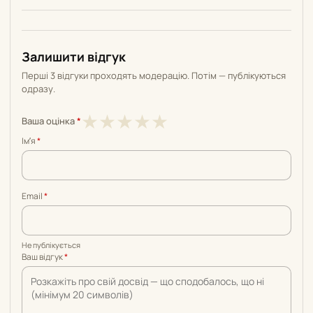
Залишити відгук
Перші 3 відгуки проходять модерацію. Потім — публікуються
одразу.
1
2
3
4
5
★
★
★
★
★
Ваша оцінка
*
з
з
з
з
з
Імʼя
*
5
5
5
5
5
Email
*
Не публікується
Ваш відгук
*