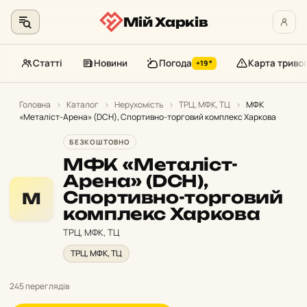
Мій Харків
Статті
Новини
Погода
Карта триво
+19°
Перейти
до
Головна
›
Каталог
›
Нерухомість
›
ТРЦ, МФК, ТЦ
›
МФК
«Металіст-Арена» (DCH), Спортивно-торговий комплекс Харкова
контенту
БЕЗКОШТОВНО
МФК «Металіст-
Арена» (DCH),
Спортивно-торговий
М
комплекс Харкова
ТРЦ, МФК, ТЦ
ТРЦ, МФК, ТЦ
245 переглядів