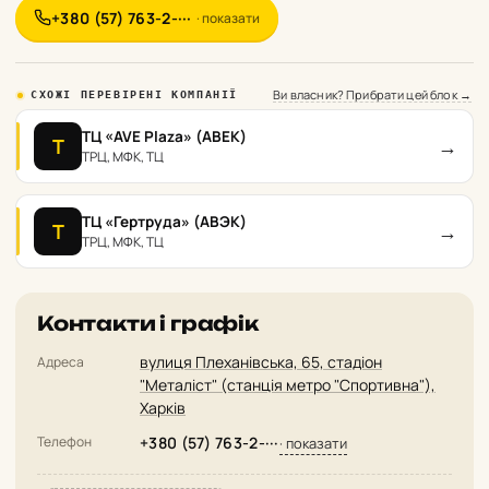
+380 (57) 763-2-···
· показати
Ви власник? Прибрати цей блок →
СХОЖІ ПЕРЕВІРЕНІ КОМПАНІЇ
ТЦ «AVE Plaza» (АВЕК)
→
Т
ТРЦ, МФК, ТЦ
ТЦ «Гертруда» (АВЭК)
→
Т
ТРЦ, МФК, ТЦ
Контакти і графік
вулиця Плеханівська, 65, стадіон
Адреса
"Металіст" (станція метро "Спортивна"),
Харків
Телефон
+380 (57) 763-2-···
· показати