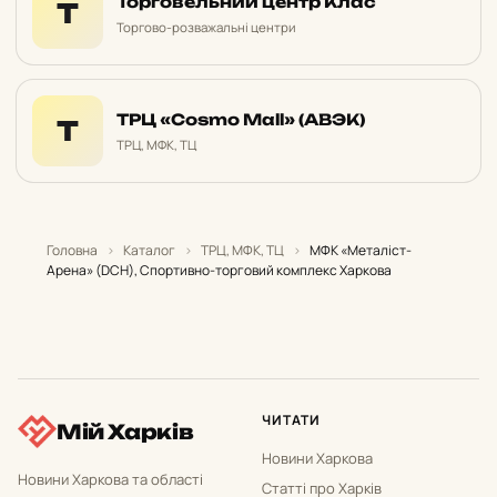
Торговельний центр Клас
Т
Торгово-розважальні центри
ТРЦ «Cosmo Mall» (АВЭК)
Т
ТРЦ, МФК, ТЦ
Головна
›
Каталог
›
ТРЦ, МФК, ТЦ
›
МФК «Металіст-
Арена» (DCH), Спортивно-торговий комплекс Харкова
ЧИТАТИ
Мій Харків
Новини Харкова
Новини Харкова та області
Статті про Харків