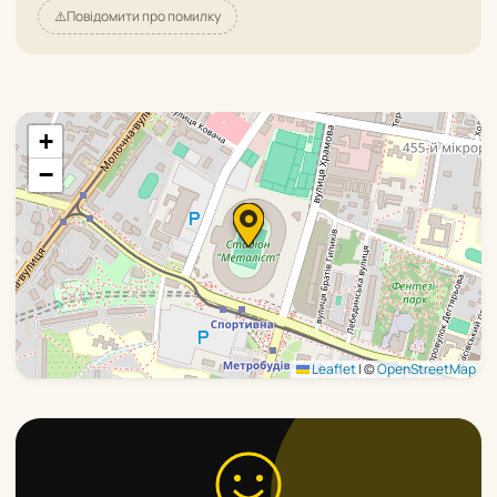
⚠️
Повідомити про помилку
+
−
Leaflet
|
©
OpenStreetMap