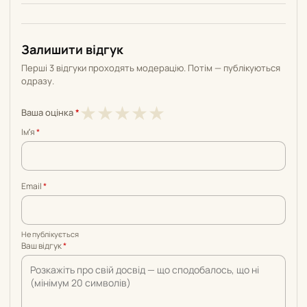
Залишити відгук
Перші 3 відгуки проходять модерацію. Потім — публікуються
одразу.
1
2
3
4
5
★
★
★
★
★
Ваша оцінка
*
з
з
з
з
з
Імʼя
*
5
5
5
5
5
Email
*
Не публікується
Ваш відгук
*