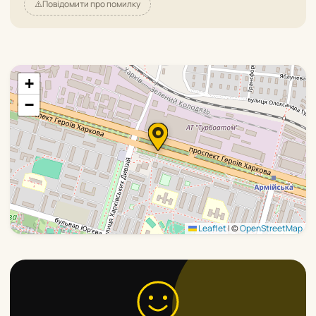
⚠️
Повідомити про помилку
+
−
Leaflet
|
©
OpenStreetMap