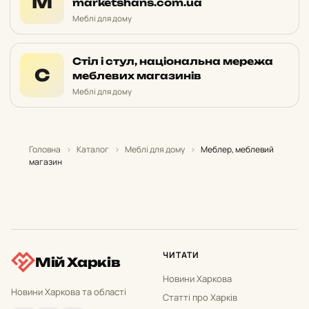
М
marketshans.com.ua
Меблі для дому
Стіл і стул, національна мережа
С
меблевих магазинів
Меблі для дому
Головна
›
Каталог
›
Меблі для дому
›
Меблер, меблевий
магазин
ЧИТАТИ
Мій Харків
Новини Харкова
Новини Харкова та області
Статті про Харків