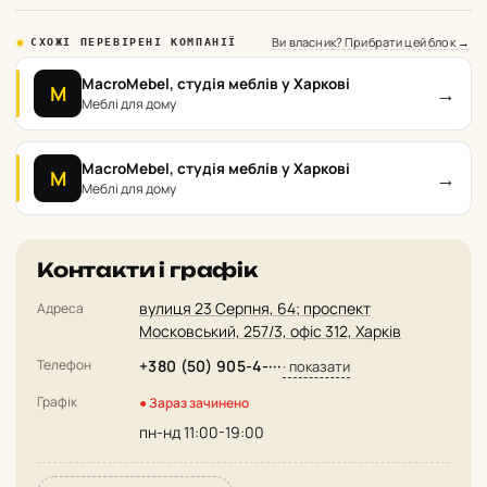
Ви власник? Прибрати цей блок →
СХОЖІ ПЕРЕВІРЕНІ КОМПАНІЇ
MacroMebel, студія меблів у Харкові
→
M
Меблі для дому
MacroMebel, студія меблів у Харкові
→
M
Меблі для дому
Контакти і графік
вулиця 23 Серпня, 64; проспект
Адреса
Московський, 257/3, офіс 312, Харків
Телефон
+380 (50) 905-4-···
· показати
Графік
● Зараз зачинено
пн-нд 11:00-19:00