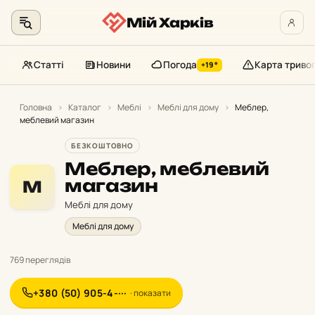
Мій Харків
Статті
Новини
Погода
Карта триво
+19°
Перейти
до
Головна
›
Каталог
›
Меблі
›
Меблі для дому
›
Меблер,
меблевий магазин
контенту
БЕЗКОШТОВНО
Меблер, меблевий
магазин
М
Меблі для дому
Меблі для дому
769 переглядів
+380 (50) 905-4-···
· показати