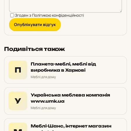
Згоден з
Політикою конфіденційності
Опублікувати відгук
Подивіться також
Планета-меблі, меблі від
П
виробника в Харкові
Меблі для дому
Українська меблева компанія
У
www.umk.ua
Меблі для дому
Меблі-Шанс, інтернет магазин