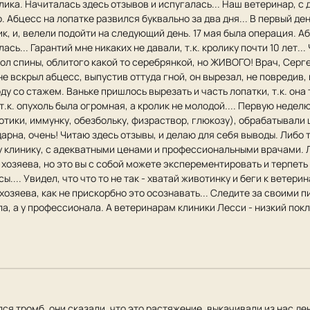
ка. Начиталась здесь отзывов и испугалась... Наш ветеринар, с д
 Абцесс на лопатке развился буквально за два дня... В первый ден
ик, и, велели подойти на следующий день. 17 мая была операция. 
лась... Гарантий мне никаких не давали, т.к. кролику почти 10 лет.
пол спины, облитого какой то серебрянкой, но ЖИВОГО! Врач, Серг
не вскрыл абцесс, выпустив оттуда гной, он вырезал, не повредив, 
ду со стажем. Ваньке пришлось вырезать и часть лопатки, т.к. он
, т.к. опухоль была огромная, а кролик не молодой.... Первую нед
тики, иммунку, обезбольку, физраствор, глюкозу), обрабатывали ш
дарна, очень! Читаю здесь отзывы, и делаю для себя выводы. Либо 
ту клинику, с адекватными ценами и профессиональными врачами. Ли
 хозяева, но это вы с собой можете эксперементировать и терпеть
ы.... Увидел, что что то не так - хватай животинку и беги к ветери
озяева, как не прискорбно это осознавать... Следите за своими 
ла, а у профессионала. А ветеринарам клиники Лесси - низкий пок
лся тромб, они сказали, что это растяжение, выкачивали из нас ден