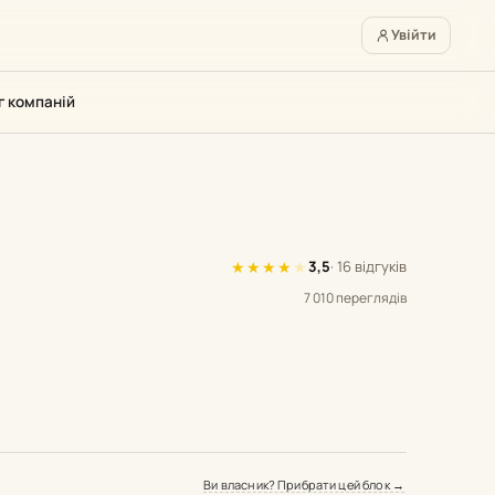
Увійти
г компаній
★
★
★
★
★
3,5
· 16 відгуків
7 010 переглядів
Ви власник? Прибрати цей блок →