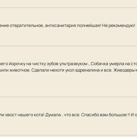
ение отвратительное, антисанитария полнейшая! Не рекомендую!
го йорочку на чистку зубов ультразвуком ,.Собачка умерла на стол
ушили животное. Сделали нехотя укол адреналина и все. Живодеры 
и хвост нашего кота! Думала , что все. Спасибо вам большое !! И 