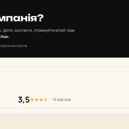
мпанія?
, фото, контакти, отримуйте email-ліди
сяць.
нтроль контактів
3,5
★
★
★
★
☆
16 відгуків