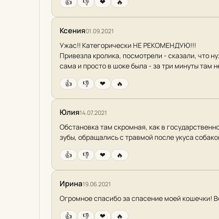
👍
👎
❤
🔥
Ксения
01.09.2021
Ужас!! Категорически НЕ РЕКОМЕНДУЮ!!!
Привезла кролика, посмотрели - сказали, что ну
сама и просто в шоке была - за три минуты там 
👍
👎
❤
🔥
Юлия
14.07.2021
Обстановка там скромная, как в государственн
зубы, обращались с травмой после укуса собак
👍
👎
❤
🔥
Ирина
19.06.2021
Огромное спасибо за спасение моей кошечки! В
👍
👎
❤
🔥