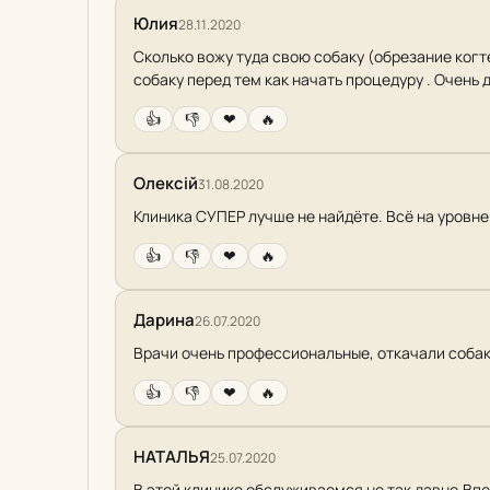
Юлия
28.11.2020
Сколько вожу туда свою собаку (обрезание когт
собаку перед тем как начать процедуру . Очень 
👍
👎
❤
🔥
Олексій
31.08.2020
Клиника СУПЕР лучше не найдёте. Всё на уровне. 
👍
👎
❤
🔥
Дарина
26.07.2020
Врачи очень профессиональные, откачали собак
👍
👎
❤
🔥
НАТАЛЬЯ
25.07.2020
В этой клинике обслуживаемся не так давно.Вп