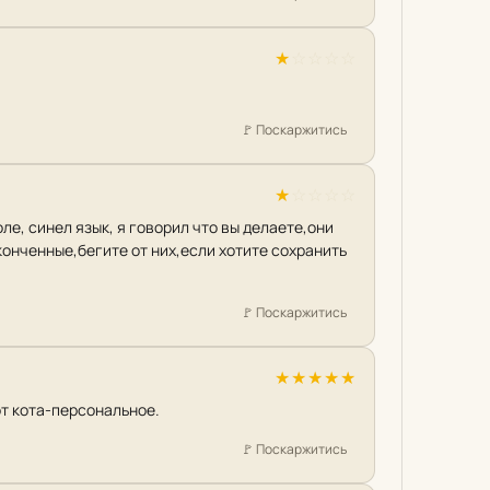
★
☆
☆
☆
☆
🚩
Поскаржитись
★
☆
☆
☆
☆
е, синел язык, я говорил что вы делаете,они
конченные,бегите от них,если хотите сохранить
🚩
Поскаржитись
★
★
★
★
★
от кота-персональное.
🚩
Поскаржитись