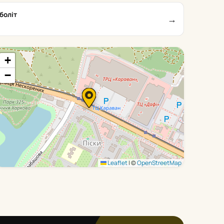
боліт
→
+
−
Leaflet
|
©
OpenStreetMap