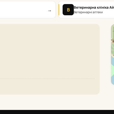
Ветеринарна клініка Ай
→
В
Ветеринарні аптеки