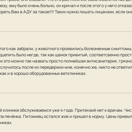
зу, ему было очень больно, он кричал и после этого у него отказа
ореть Вам в АДУ за такое!!!! Таких нужно лишать лицензии, если она
 того как забрали, у животного проявились болезненные симптомы
цепить было негде, так как щенок привитый, соответсвенно просто
ли это можно так назвать просто полнейшая антисанитария, грязн
о случилось после их передержки мне, конечно же, никто не ответи
 как и в хорошо оборудованных ветклиниках.
 клинике обслуживаемся уже 4 года. Притензий нет к врачам. Чисти
ала печёнка. Питомиец остался жив и пришел в норму. Цены прием
никах.