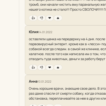
тромб, они начали чистить ему паранальную желе
нашего котика не стало!!! Просто СВОЛОЧИ!!!!! Г
👍
👎
❤
🔥
Юлия
14.01.2022
оставляли щенка на передержку на 4 дня. после
парвовирусный энтерит. кроме как в «лесси» под
собакой всегда следим. в самой же клинике, ес
халатное. после того как написала им о том, чт
отводить туда животных, деньги за работу берут
👍
👎
❤
🔥
Анна
10.01.2022
Очень хорошие врачи, знающие свое дело. В этой
раз даже спасли от смерти собаку, когда отказ
обстановка, переплачивайте за нее в других кли