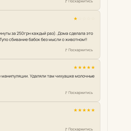
🚩
Поскаржитись
★
☆
☆
☆
☆
минуты за 250грн каждый раз). Дома сделала это
 Тупо сбивание бабок без мысли о животном!!
🚩
Поскаржитись
★
★
★
★
★
ые манипуляции. Удаляли там чихуашке молочные
🚩
Поскаржитись
★
★
★
★
★
🚩
Поскаржитись