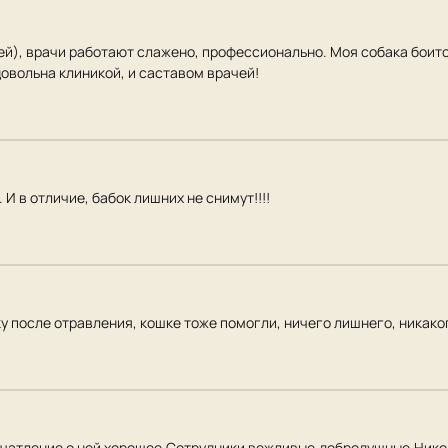
ей), врачи работают слажено, профессионально. Моя собака боитс
довольна клиникой, и саставом врачей!
И в отличие, бабок лишних не снимут!!!!
у после отравления, кошке тоже помогли, ничего лишнего, никако
ечатление о ней хорошее.Сотрудники вежливые,добродушные.Никог