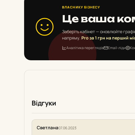
ВЛАСНИКУ БІЗНЕСУ
Це ваша ко
Заберіть кабінет — оновлюйте графік
напряму.
Pro за 1 грн на перший мі
Аналітика переглядів
Email-ліди
Ко
Відгуки
Светлана
07.06.2023