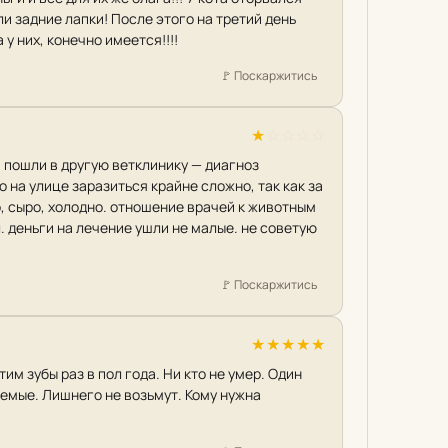
ли задние лапки! После этого на третий день
 у них, конечно имеется!!!!
🚩
Поскаржитись
★
☆
☆
☆
☆
, пошли в другую ветклинику — диагноз
 на улице заразиться крайне сложно, так как за
о, сыро, холодно. отношение врачей к животным
л. деньги на лечение ушли не малые. не советую
🚩
Поскаржитись
★
★
★
★
★
м зубы раз в пол года. Ни кто не умер. Один
лемые. Лишнего не возьмут. Кому нужна