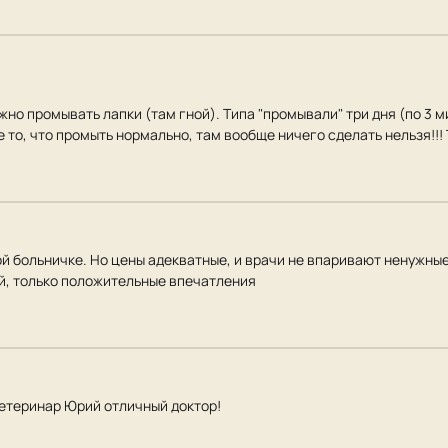
жно промывать лапки (там гной). Типа "промывали" три дня (по 3 
не то, что промыть нормально, там вообще ничего сделать нельзя!!!
ой больничке. Но цены адекватные, и врачи не впаривают ненужн
ой, только положительные впечатления
етеринар Юрий отличный доктор!