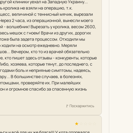
ругой клиники уехал на Западную Украину...
ь кролика не взяли на операцию, т.к.
Абцесс, величиной с теннисный мячик, вырезали
.. Через 2 часа, из операционной, вынесли моего
ей - волшебник! Вырезать у кролика, весом 2600,
весь мешок с гноем! Врачи из других, дорогих
а тоже была задета процессом. Отходили мы
елю ходили на осмотр ежедневно. Меряли
ов... Вечером, кто то из врачей обязательно
те, кто пишет здесь отзывы - конкуренты, которые
бо, хозяева, которые тянут, до последнего, с
 годами боль и неприяные симптомы, надеясь,
нару... В большинстве случаев, в болезнях,
питомцами, проверяйте их. При малейших
лон и огромное спасибо за спасенную жизнь
🚩
Поскаржитись
★
☆
☆
☆
☆
ьги и всё для их же блага!!! У кота оторвался