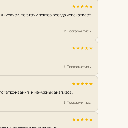
★
★
★
★
★
я кусачек, по этому доктор всегда успакатвает
🚩
Поскаржитись
★
★
★
★
★
🚩
Поскаржитись
★
★
★
★
★
го "втюхивания" и ненужных анализов.
🚩
Поскаржитись
★
★
★
★
★
да не откажут в консультации.