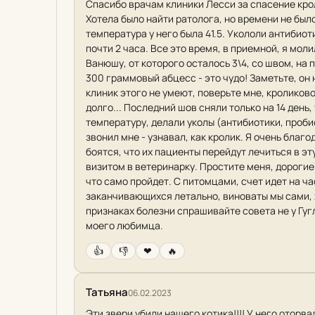
Спасибо врачам клиники Лесси за спасение кроли
Хотела было найти ратолога, но времени не было.
температура у него была 41.5. Укололи антибиот
почти 2 часа. Все это время, в приемной, я моли
Ванюшу, от которого осталось 3\4, со швом, на 
300 граммовый абцесс - это чудо! Заметьте, он 
клиник этого не умеют, поверьте мне, кроликово
долго... Последний шов сняли только на 14 день
температуру, делали уколы (антибиотики, пробио
звонил мне - узнавал, как кролик. Я очень благо
боятся, что их пациенты перейдут лечиться в э
визитом в ветеринарку. Простите меня, дорогие
что само пройдет. С питомцами, счет идет на час
заканчивающихся летально, виноваты мы сами, х
признаках болезни спрашивайте совета не у Гуг
моего любимца.
👍
👎
❤
🔥
Татьяна
06.02.2023
Эти звери убили нашего котика!!!! У него оторва