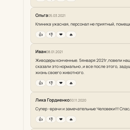
Ольга
05.03.2021
Клиника ужасная, персонал не приятный, помещ
👍
👎
❤
🔥
Иван
08.01.2021
Живодеры конченные. 5января 2021г,повели наше
сказали это нормально ,и все после этого, зад
жизнь своего животного.
👍
👎
❤
🔥
Лика Гордиенко
30.11.2020
Супер -врачи и замечательные Человеки!!! Спасл
👍
👎
❤
🔥