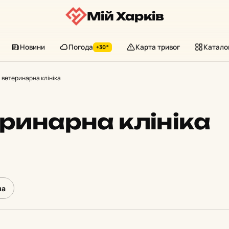
Мій Харків
Новини
Погода
Карта тривог
Катало
+30°
, ветеринарна клініка
еринарна клініка
ua