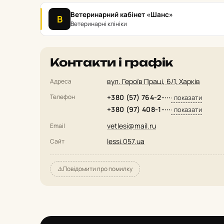
Ветеринарний кабінет «Шанс»
В
Ветеринарні клініки
Контакти і графік
вул. Героїв Праці, 6/1, Харків
Адреса
Телефон
+380 (57) 764-2-···
· показати
+380 (97) 408-1-···
· показати
vetlesi@mail.ru
Email
lessi.057.ua
Сайт
⚠️
Повідомити про помилку