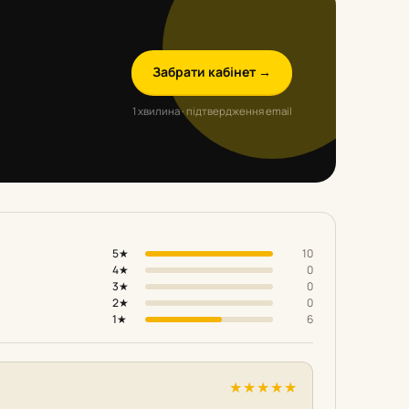
Забрати кабінет →
1 хвилина · підтвердження email
5★
10
4★
0
3★
0
2★
0
1★
6
★
★
★
★
★