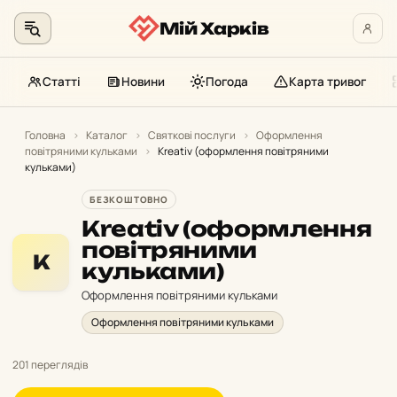
Мій Харків
Статті
Новини
Погода
Карта тривог
Перейти
до
Головна
›
Каталог
›
Святкові послуги
›
Оформлення
повітряними кульками
›
Kreativ (оформлення повітряними
контенту
кульками)
БЕЗКОШТОВНО
Kreativ (оформлення
повітряними
K
кульками)
Оформлення повітряними кульками
Оформлення повітряними кульками
201 переглядів