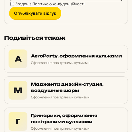
Згоден з
Політикою конфіденційності
Опублікувати відгук
Подивіться також
AeroParty, оформлення кульками
A
Оформлення повітряними кульками
Маджента дизайн-студия,
М
воздушные шары
Оформлення повітряними кульками
Гринарики, оформлення
Г
повітряними кульками
Оформлення повітряними кульками