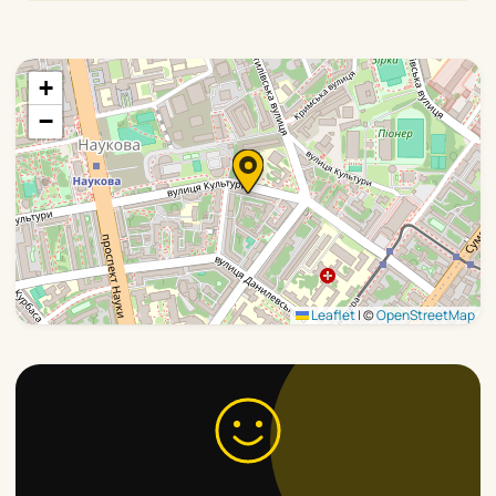
+
−
Leaflet
|
©
OpenStreetMap