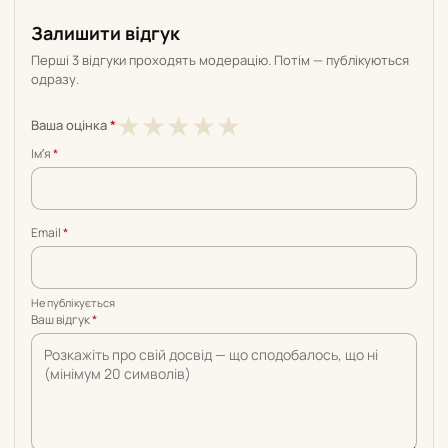
Залишити відгук
Перші 3 відгуки проходять модерацію. Потім — публікуються
одразу.
1
2
3
4
5
★
★
★
★
★
Ваша оцінка
*
з
з
з
з
з
Імʼя
*
5
5
5
5
5
Email
*
Не публікується
Ваш відгук
*