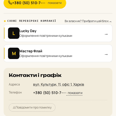
+380 (50) 510-7-···
· показати
Ви власник? Прибрати цей блок →
СХОЖІ ПЕРЕВІРЕНІ КОМПАНІЇ
Lucky Day
→
L
Оформлення повітряними кульками
Мастер Флай
→
М
Оформлення повітряними кульками
Контакти і графік
вул. Культури, 11, офіс 1, Харків
Адреса
Телефон
+380 (50) 510-7-···
· показати
⚠️
Повідомити про помилку