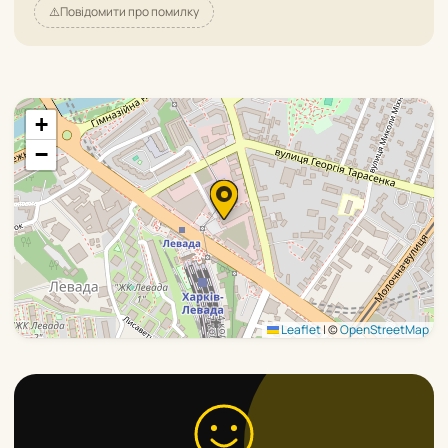
⚠️
Повідомити про помилку
+
−
Leaflet
|
©
OpenStreetMap