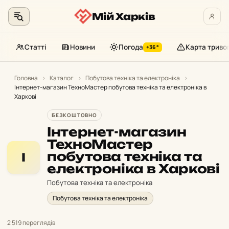
Мій Харків
Статті
Новини
Погода
Карта триво
+36°
Перейти
до
Головна
›
Каталог
›
Побутова техніка та електроніка
›
Інтернет-магазин ТехноМастер побутова техніка та електроніка в
контенту
Харкові
БЕЗКОШТОВНО
Інтернет-магазин
ТехноМастер
побутова техніка та
І
електроніка в Харкові
Побутова техніка та електроніка
Побутова техніка та електроніка
2 519 переглядів