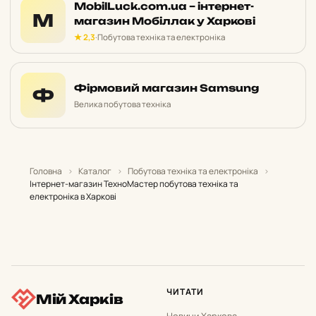
MobilLuck.com.ua – інтернет-
M
магазин Мобіллак у Харкові
★ 2,3
·
Побутова техніка та електроніка
Фірмовий магазин Samsung
Ф
Велика побутова техніка
Головна
›
Каталог
›
Побутова техніка та електроніка
›
Інтернет-магазин ТехноМастер побутова техніка та
електроніка в Харкові
ЧИТАТИ
Мій Харків