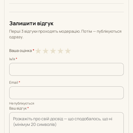
Залишити відгук
Перші 3 відгуки проходять модерацію. Потім — публікуються
одразу.
1
2
3
4
5
★
★
★
★
★
Ваша оцінка
*
з
з
з
з
з
Імʼя
*
5
5
5
5
5
Email
*
Не публікується
Ваш відгук
*