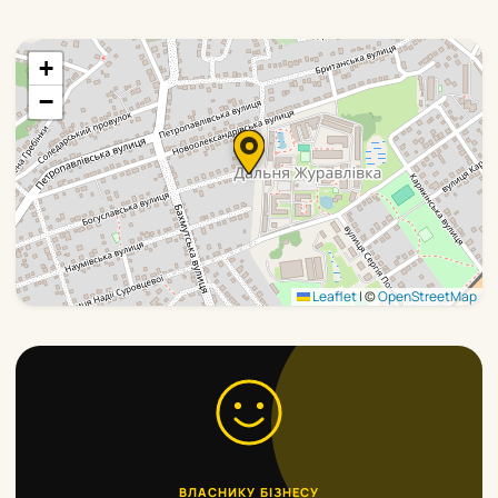
+
−
Leaflet
|
©
OpenStreetMap
ВЛАСНИКУ БІЗНЕСУ