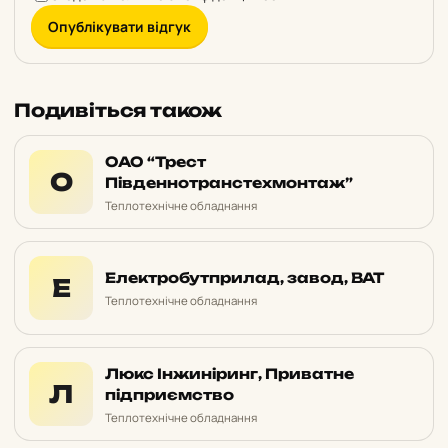
Опублікувати відгук
Подивіться також
ОАО “Трест
О
Південнотранстехмонтаж”
Теплотехнічне обладнання
Електробутприлад, завод, ВАТ
Е
Теплотехнічне обладнання
Люкс Інжиніринг, Приватне
Л
підприємство
Теплотехнічне обладнання