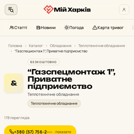
Мій Харків
Статті
Новини
Погода
Карта тривог
Перейти
до
Головна
›
Каталог
›
Обладнання
›
Теплотехнічне обладнання
›
“Газспецмонтаж 1”, Приватне підприємство
контенту
БЕЗКОШТОВНО
“Газспецмонтаж 1”,
Приватне
&
підприємство
Теплотехнічне обладнання
Теплотехнічне обладнання
178 переглядів
+380 (57) 756-2-···
· показати