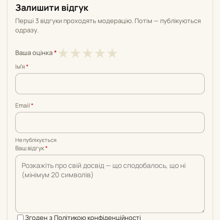
Залишити відгук
Перші 3 відгуки проходять модерацію. Потім — публікуються
одразу.
1
2
3
4
5
★
★
★
★
★
Ваша оцінка
*
з
з
з
з
з
Імʼя
*
5
5
5
5
5
Email
*
Не публікується
Ваш відгук
*
Згоден з
Політикою конфіденційності