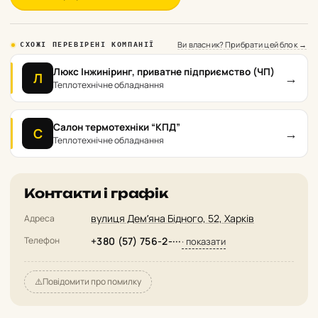
Ви власник? Прибрати цей блок →
СХОЖІ ПЕРЕВІРЕНІ КОМПАНІЇ
Люкс Інжиніринг, приватне підприємство (ЧП)
→
Л
Теплотехнічне обладнання
Салон термотехніки “КПД”
→
С
Теплотехнічне обладнання
Контакти і графік
вулиця Демʼяна Бідного, 52, Харків
Адреса
Телефон
+380 (57) 756-2-···
· показати
⚠️
Повідомити про помилку