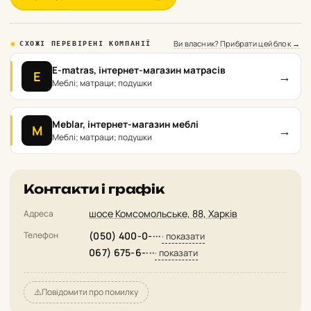
Ви власник? Прибрати цей блок →
СХОЖІ ПЕРЕВІРЕНІ КОМПАНІЇ
E-matras, інтернет-магазин матрасів
→
E
Меблі; матраци; подушки
Meblar, інтернет-магазин меблі
→
M
Меблі; матраци; подушки
Контакти і графік
шосе Комсомольське, 88, Харків
Адреса
Телефон
(050) 400-0-···
· показати
067) 675-6-···
· показати
⚠️
Повідомити про помилку