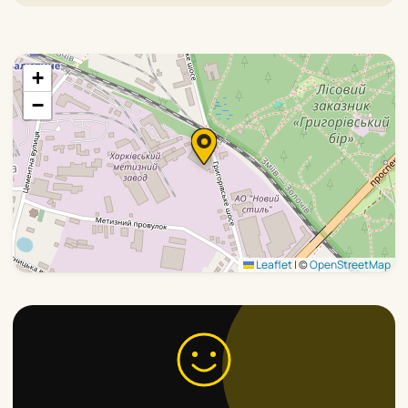
+
−
Leaflet
|
©
OpenStreetMap