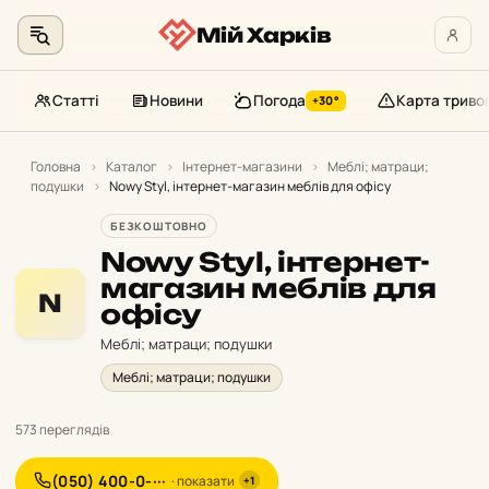
Мій Харків
Статті
Новини
Погода
Карта триво
+30°
Перейти
до
Головна
›
Каталог
›
Інтернет-магазини
›
Меблі; матраци;
подушки
›
Nowy Styl, інтернет-магазин меблів для офісу
контенту
БЕЗКОШТОВНО
Nowy Styl, інтернет-
магазин меблів для
N
офісу
Меблі; матраци; подушки
Меблі; матраци; подушки
573 переглядів
(050) 400-0-···
· показати
+1