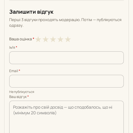
Залишити відгук
Перші 3 відгуки проходять модерацію. Потім — публікуються
одразу.
1
2
3
4
5
★
★
★
★
★
Ваша оцінка
*
з
з
з
з
з
Імʼя
*
5
5
5
5
5
Email
*
Не публікується
Ваш відгук
*