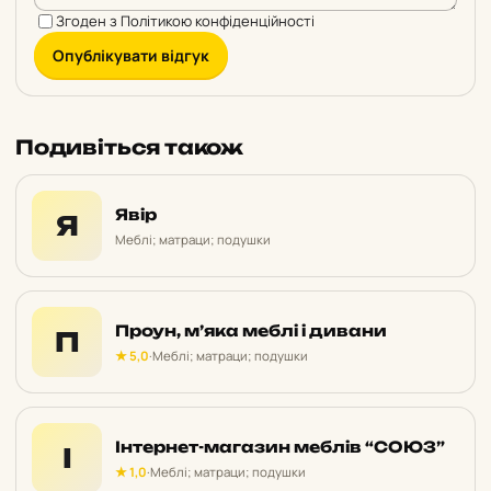
Згоден з
Політикою конфіденційності
Опублікувати відгук
Подивіться також
Явір
Я
Меблі; матраци; подушки
Проун, м’яка меблі і дивани
П
★ 5,0
·
Меблі; матраци; подушки
Інтернет-магазин меблів “СОЮЗ”
І
★ 1,0
·
Меблі; матраци; подушки