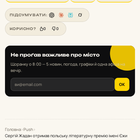
ПІДСУМУВАТИ:
0
0
КОРИСНО?
Не проґав важливе про місто
Щоранку о 8:00 — 5 новин, погода, графіки й одна афіша на
вечір.
OK
Головна
›
Push
›
Сергій Жадан отримав польську літературну премію імені Єжи