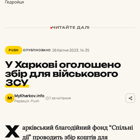
Ґедройця
ЧИТАЙТЕ ДАЛІ
26 Квітня 2023, 14:35
PUSH
ОПУБЛІКОВАНО
У Харкові оголошено
збір для військового
ЗСУ
MyKharkov.info
1 хв читання
M
Редакція · Push
Х
арківський благодійний фонд “Спільні
дії” проводить збір коштів для