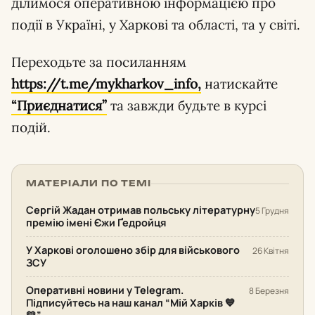
ділимося оперативною інформацією про
події в Україні, у Харкові та області, та у світі.
Переходьте за посиланням
https://t.me/mykharkov_info,
натискайте
“Приєднатися”
та завжди будьте в курсі
подій.
МАТЕРІАЛИ ПО ТЕМІ
Сергій Жадан отримав польську літературну
5 Грудня
премію імені Єжи Ґедройця
У Харкові оголошено збір для військового
26 Квітня
ЗСУ
Оперативні новини у Telegram.
8 Березня
Підписуйтесь на наш канал “Мій Харків 💙