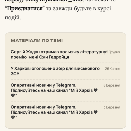
“Приєднатися”
та завжди будьте в курсі
подій.
МАТЕРІАЛИ ПО ТЕМІ
Сергій Жадан отримав польську літературну
5 Грудня
премію імені Єжи Ґедройця
У Харкові оголошено збір для військового
26 Квітня
ЗСУ
Оперативні новини у Telegram.
8 Березня
Підписуйтесь на наш канал “Мій Харків 💙
💛”
Оперативні новини у Telegram.
3 Березня
Підписуйтесь на наш канал “Мій Харків 💙
💛”