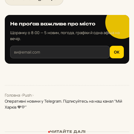
Не проґав важливе про місто
Щоранку о 8:00 — 5 новин, погода, графіки й одна афіша на
вечір.
OK
Головна
›
Push
›
Оперативні новини у Telegram. Підписуйтесь на наш канал “Мій
Харків 💙💛”
ЧИТАЙТЕ ДАЛІ