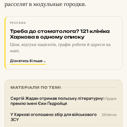
расселят в модульные городки.
РЕКЛАМА
Треба до стоматолога? 121 клініка
Харкова в одному списку
Ціни, відгуки пацієнтів, графік роботи й адреси на
мапі.
Дізнатись більше
→
МАТЕРІАЛИ ПО ТЕМІ
Сергій Жадан отримав польську літературну
5 Грудня
премію імені Єжи Ґедройця
У Харкові оголошено збір для військового
26 Квітня
ЗСУ