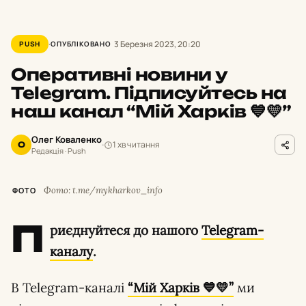
3 Березня 2023, 20:20
PUSH
ОПУБЛІКОВАНО
Оперативні новини у
Telegram. Підписуйтесь на
наш канал “Мій Харків 💙💛”
Олег Коваленко
1 хв читання
О
Редакція · Push
Фото: t.me/mykharkov_info
ФОТО
П
риєднуйтеся до нашого
Telegram-
каналу
.
В Telegram-каналі
“Мій Харків 💙💛”
ми