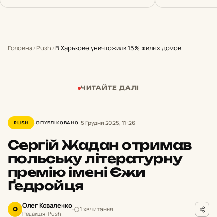
Головна
›
Push
›
В Харькове уничтожили 15% жилых домов
ЧИТАЙТЕ ДАЛІ
5 Грудня 2025, 11:26
PUSH
ОПУБЛІКОВАНО
Сергій Жадан отримав
польську літературну
премію імені Єжи
Ґедройця
Олег Коваленко
1 хв читання
О
Редакція · Push