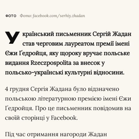
Фото: facebook.com/serhiy.zhadan
ФОТО
У
країнський письменник Сергій Жадан
став черговим лауреатом премії імені
Єжи Ґедройця, яку щороку вручає польське
видання Rzeczpospolita за внесок у
польсько-українські культурні відносини.
4 грудня Сергія Жадана було відзначено
польською літературною премією імені Єжи
Ґедройця. Про це письменник повідомив на
своїй сторінці у Facebook.
Під час отримання нагороди Жадан