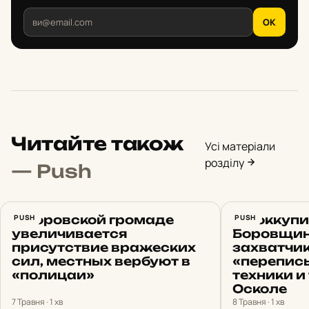
OK
Читайте також
Усі матеріали
розділу
— Push
В Боровской громаде
PUSH
На оккуп
PUSH
увеличивается
Боровщин
присутствие вражеских
захватчи
сил, местных вербуют в
«перепис
«полицаи»
техники и
Осколе
7 Травня · 1 хв
8 Травня · 1 хв