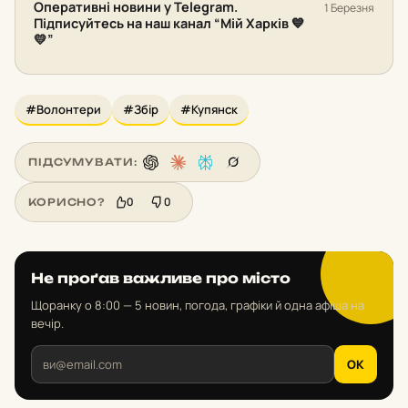
Оперативні новини у Telegram.
1 Березня
Підписуйтесь на наш канал “Мій Харків 💙
💛”
#Волонтери
#Збір
#Купянск
ПІДСУМУВАТИ:
0
0
КОРИСНО?
Не проґав важливе про місто
Щоранку о 8:00 — 5 новин, погода, графіки й одна афіша на
вечір.
OK