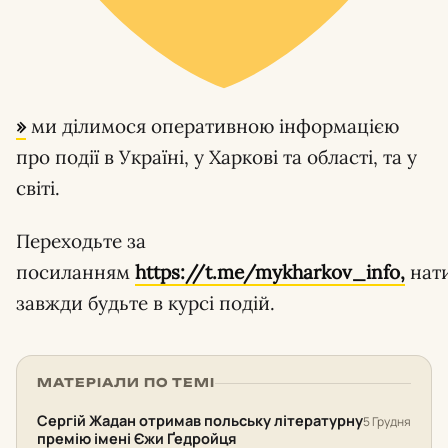
»
ми ділимося оперативною інформацією
про події в Україні, у Харкові та області, та у
світі.
Переходьте за
посиланням
https://t.me/mykharkov_info,
нат
завжди будьте в курсі подій.
МАТЕРІАЛИ ПО ТЕМІ
Сергій Жадан отримав польську літературну
5 Грудня
премію імені Єжи Ґедройця