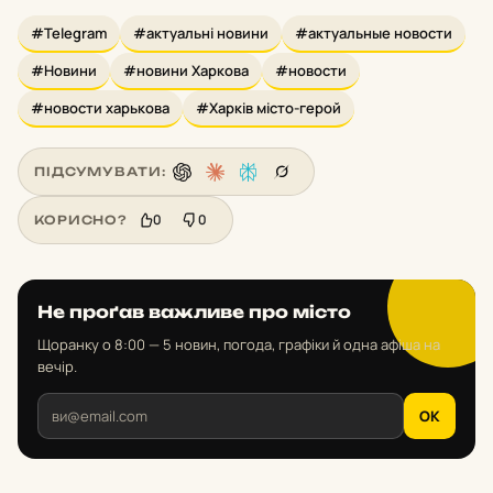
#Telegram
#актуальні новини
#актуальные новости
#Новини
#новини Харкова
#новости
#новости харькова
#Харків місто-герой
ПІДСУМУВАТИ:
0
0
КОРИСНО?
Не проґав важливе про місто
Щоранку о 8:00 — 5 новин, погода, графіки й одна афіша на
вечір.
OK