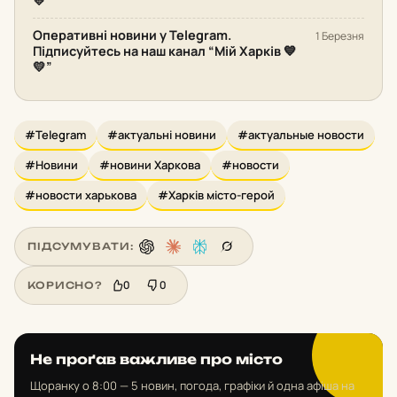
💛”
Оперативні новини у Telegram.
1 Березня
Підписуйтесь на наш канал “Мій Харків 💙
💛”
#Telegram
#актуальні новини
#актуальные новости
#Новини
#новини Харкова
#новости
#новости харькова
#Харків місто-герой
ПІДСУМУВАТИ:
0
0
КОРИСНО?
Не проґав важливе про місто
Щоранку о 8:00 — 5 новин, погода, графіки й одна афіша на