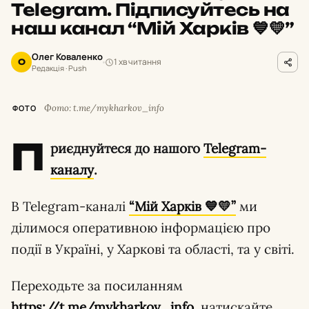
Telegram. Підписуйтесь на
наш канал “Мій Харків 💙💛”
Олег Коваленко
1 хв читання
О
Редакція · Push
Фото: t.me/mykharkov_info
ФОТО
П
риєднуйтеся до нашого
Telegram-
каналу
.
В Telegram-каналі
“Мій Харків 💙💛”
ми
ділимося оперативною інформацією про
події в Україні, у Харкові та області, та у світі.
Переходьте за посиланням
https://t.me/mykharkov_info,
натискайте