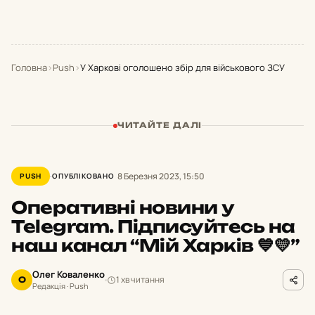
Головна
›
Push
›
У Харкові оголошено збір для військового ЗСУ
ЧИТАЙТЕ ДАЛІ
8 Березня 2023, 15:50
PUSH
ОПУБЛІКОВАНО
Оперативні новини у
Telegram. Підписуйтесь на
наш канал “Мій Харків 💙💛”
Олег Коваленко
1 хв читання
О
Редакція · Push