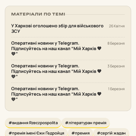
МАТЕРІАЛИ ПО ТЕМІ
У Харкові оголошено збір для військового
26 Квітня
ЗСУ
Оперативні новини у Telegram.
8 Березня
Підписуйтесь на наш канал “Мій Харків 💙
💛”
Оперативні новини у Telegram.
3 Березня
Підписуйтесь на наш канал “Мій Харків 💙
💛”
Оперативні новини у Telegram.
1 Березня
Підписуйтесь на наш канал “Мій Харків 💙
💛”
#видання Rzeczpospolita
#літературан премія
#премія імені Єжи Ґедройця
#премия
#сергій жадан