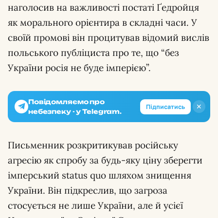
наголосив на важливості постаті Ґедройця
як морального орієнтира в складні часи. У
своїй промові він процитував відомий вислів
польського публіциста про те, що “без
України росія не буде імперією”.
Повідомляємо про
✕
Підписатись
небезпеку - у Telegram.
Письменник розкритикував російську
агресію як спробу за будь-яку ціну зберегти
імперський status quo шляхом знищення
України. Він підкреслив, що загроза
стосується не лише України, але й усієї