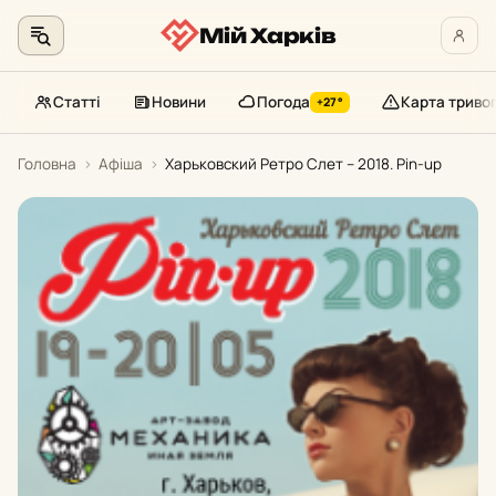
Мій Харків
Статті
Новини
Погода
Карта триво
+27°
Перейти
Головна
›
Афіша
›
Харьковский Ретро Слет – 2018. Pin-up
до
контенту