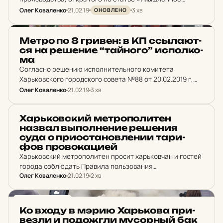
неисполнение решения суда».
Олег Коваленко
21.02.19
3 хв
ОНОВЛЕНО
НОВИНИ ХАРКОВА
Метро по 8 гривен: в КП ссыла­ют­
ся на ре­ше­ние “тай­но­го” ис­пол­ко­
ма
Согласно решению исполнительного комитета
Харьковского городского совета №88 от 20.02.2019 г,
тариф на услугу по перевозке пассажиров в
Олег Коваленко
21.02.19
3 хв
метрополитене составляет 8,00 гривен.
НОВИНИ ХАРКОВА
Харь­ков­ский мет­ро­по­ли­тен
назвал выпол­не­ние ре­ше­ния
суда о при­ос­та­нов­ле­нии та­ри­
фов про­во­ка­ци­ей
Харьковский метрополитен просит харьковчан и гостей
города соблюдать Правила пользования
Олег Коваленко
21.02.19
2 хв
метрополитеном.
НОВИНИ ХАРКОВА
Ко входу в мэрию Харь­ко­ва при­
вез­ли и по­дож­гли му­сорный бак