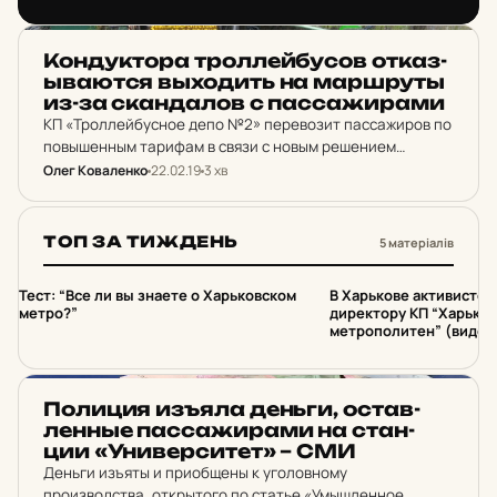
оскорбляют, унижают,…
НОВИНИ ХАРКОВА
Кон­дук­то­ра трол­лей­бу­сов от­каз­
ыва­ют­ся выхо­дить на мар­шруты
из-за скан­да­лов с пас­са­жи­ра­ми
КП «Троллейбусное депо №2» перевозит пассажиров по
повышенным тарифам в связи с новым решением
исполнительного комитета.
Олег Коваленко
22.02.19
3 хв
ТОП ЗА ТИЖДЕНЬ
5 матеріалів
1
2
Тест: “Все ли вы знаете о Харьковском
В Харькове активистов
метро?”
директору КП “Харько
метрополитен” (видео
НОВИНИ ХАРКОВА
По­ли­ция изъяла деньги, ос­тав­
лен­ные пас­са­жи­ра­ми на стан­
ции «Уни­вер­си­тет» – СМИ
Деньги изъяты и приобщены к уголовному
производства, открытого по статье «Умышленное