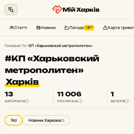
Мій Харків
Статті
Новини
Погода
Карта тривог
+31°
Перейти
до
Головна
/
Тег
/
КП «Харьковский метрополитен»
контенту
#КП «Харьковский
метрополитен»
Харків
13
11 006
1
МАТЕРІАЛІВ
ПРОЧИТАНЬ
АВТОРІВ
i
i
i
Усі
Новини Харкова
13