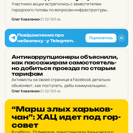
Участники акции встретились с заместителем
городского головы по вопросам инфраструктуры
Евгением Водовозовым. В ходе общения вице-мэр
Олег Коваленко
21.02.19
3 хв
заявил, что не согласен с тем, что харьковчане
переплачивают за проезд, а также отказался…
Повідомляємо про
✕
Підписатись
небезпеку - у Telegram.
НОВИНИ ХАРКОВА
Ан­ти­кор­руп­ци­о­неры об­ъяс­ни­ли,
как пас­са­жи­рам са­мос­то­я­тель­
но до­бить­ся про­ез­да по старым
та­ри­фам
Активисты на своей странице в Facebook детально
объясняют, как поступать, дабы коммунальщики
Олег Коваленко
21.02.19
3 хв
соблюдали ваше законное право.
НОВИНИ ХАРКОВА
“Марш злых харь­ков­
чан”: ХАЦ идет под гор­
со­вет
В субботу, 23 февраля, представители Харьковского