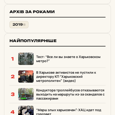
АРХІВ ЗА РОКАМИ
2019
13
НАЙПОПУЛЯРНІШЕ
Тест: “Все ли вы знаете о Харьковском
1
метро?”
В Харькове активистов не пустили к
2
директору КП “Харьковский
метрополитен” (видео)
Кондуктора троллейбусов отказываются
3
выходить на маршруты из-за скандалов с
пассажирами
“Марш злых харьковчан”: ХАЦ идет под
4
горсовет