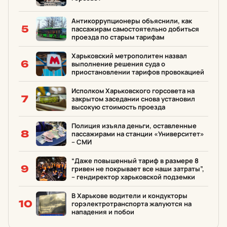
Антикоррупционеры объяснили, как
5
пассажирам самостоятельно добиться
проезда по старым тарифам
Харьковский метрополитен назвал
6
выполнение решения суда о
приостановлении тарифов провокацией
Исполком Харьковского горсовета на
7
закрытом заседании снова установил
высокую стоимость проезда
Полиция изъяла деньги, оставленные
8
пассажирами на станции «Университет»
– СМИ
“Даже повышенный тариф в размере 8
9
гривен не покрывает все наши затраты”,
– гендиректор харьковской подземки
В Харькове водители и кондукторы
10
горэлектротранспорта жалуются на
нападения и побои