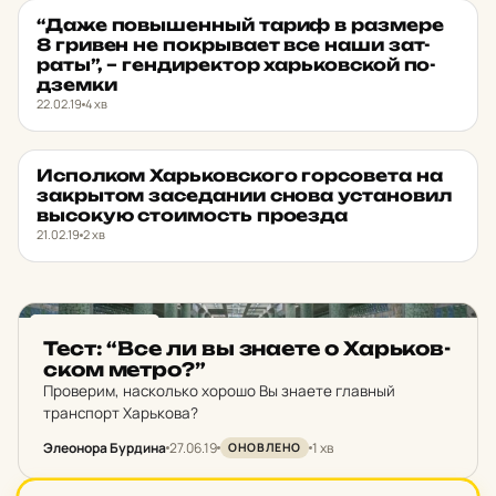
“Даже пов­ышенный тариф в раз­ме­ре
НОВИНИ ХАРКОВА
★ ОБРАНЕ
8 гривен не пок­рыва­ет все наши зат­
раты”, – ген­ди­рек­тор харь­ков­ской по­
дзем­ки
22.02.19
4 хв
Ис­пол­ком Харь­ков­ско­го гор­со­ве­та на
НОВИНИ ХАРКОВА
★ ОБРАНЕ
зак­рытом за­се­да­нии снова ус­та­но­вил
высо­кую сто­и­мость про­ез­да
21.02.19
2 хв
НОВИНИ ХАРКОВА
Тест: “Все ли вы знаете о Харь­ков­
ском метро?”
Проверим, насколько хорошо Вы знаете главный
транспорт Харькова?
Элеонора Бурдина
27.06.19
1 хв
ОНОВЛЕНО