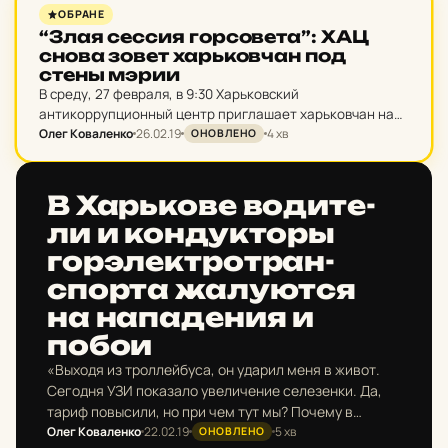
НОВИНИ ХАРКОВА
ОБРАНЕ
“Злая сессия гор­со­ве­та”: ХАЦ
снова зовет харь­ков­чан под
стены мэрии
В среду, 27 февраля, в 9:30 Харьковский
антикоррупционный центр приглашает харьковчан на
Олег Коваленко
26.02.19
4 хв
"Злу сессию горсовета". Главное требование в
ОНОВЛЕНО
горисполкому и коммунальным предприятиям -
выполнение постановления админ суда по
НОВИНИ ХАРКОВА
приостановлению новых…
В Харь­ко­ве во­ди­те­
ли и кон­дук­торы
гор­элек­трот­ран­
спор­та жа­лу­ют­ся
на на­па­де­ния и
побои
«Выходя из троллейбуса, он ударил меня в живот.
Сегодня УЗИ показало увеличение селезенки. Да,
тариф повысили, но при чем тут мы? Почему в
Олег Коваленко
22.02.19
5 хв
отношении нас распускают руки, плюются,
ОНОВЛЕНО