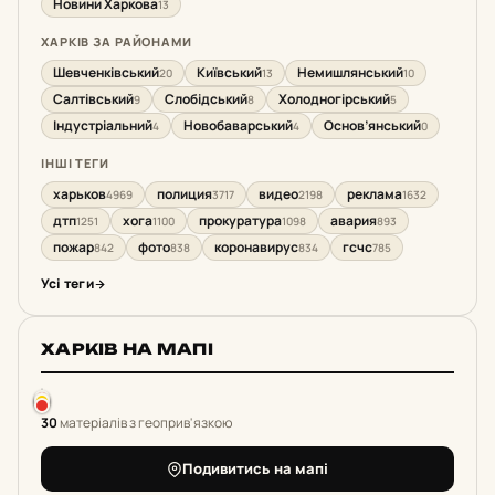
Новини Харкова
13
ХАРКІВ ЗА РАЙОНАМИ
Шевченківський
Київський
Немишлянський
20
13
10
Салтівський
Слобідський
Холодногірський
9
8
5
Індустріальний
Новобаварський
Основ’янський
4
4
0
ІНШІ ТЕГИ
харьков
полиция
видео
реклама
4969
3717
2198
1632
дтп
хога
прокуратура
авария
1251
1100
1098
893
пожар
фото
коронавирус
гсчс
842
838
834
785
Усі теги
ХАРКІВ НА МАПІ
30
матеріалів з геоприв'язкою
Подивитись на мапі