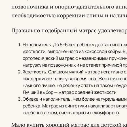
позвоночника и опорно-двигательного аппа
необходимостью коррекции спины и наличи
Правильно подобранный матрас удовлетвор
Наполнитель. До 5–6 лет ребенку достаточно п
жесткости, выполненного из кокосовой койры. 
ортопедический матрас с независимым пружинн
нагрузку на позвоночник и не станет причиной п
Жесткость. Слишком мягкий матрас негативно ск
поддерживает спину во время сна. Жесткая кон
намного лучше, но ребенку спать на таком неуд
Лучший выбор — матрас средней жесткости.
Обивка и наполнитель. Чем более натуральными
ребенка. Матрас из синтетики накапливает влагу
особенно летом, очень жарко и некомфортно.
Мало купить хороший матрас для детской к