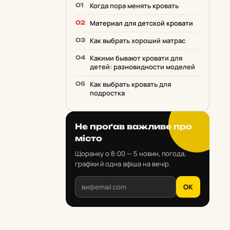
Когда пора менять кровать
Материал для детской кровати
Как выбрать хороший матрас
Какими бывают кровати для
детей: разновидности моделей
Как выбрать кровать для
подростка
Не проґав важливе про
місто
Щоранку о 8:00 — 5 новин, погода,
графіки й одна афіша на вечір.
OK