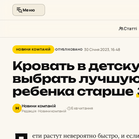
Меню
Статті
Перейти
до
30 Січня 2023, 16:48
НОВИНИ КОМПАНІЙ
ОПУБЛІКОВАНО
контенту
Кровать в детску
выбрать лучшую
ребенка старше
Новини компаній
6 хв читання
Н
Редакція · Новини компаній
ети растут невероятно быстро, и ес