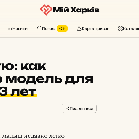
Мій Харків
Новини
Погода
Карта тривог
Катало
+21°
ю: как
 модель для
3 лет
Поділитися
ли малыш недавно легко