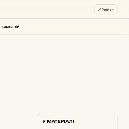
Увійти
г компаній
У МАТЕРІАЛІ