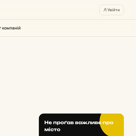
Увійти
г компаній
Не проґав важливе про
місто