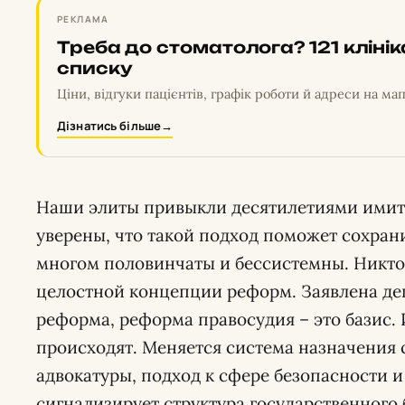
РЕКЛАМА
Треба до стоматолога? 121 кліні
списку
Ціни, відгуки пацієнтів, графік роботи й адреси на мап
Дізнатись більше
→
Наши элиты привыкли десятилетиями имит
уверены, что такой подход поможет сохран
многом половинчаты и бессистемны. Никто 
целостной концепции реформ. Заявлена де
реформа, реформа правосудия – это базис.
происходят. Меняется система назначения 
адвокатуры, подход к сфере безопасности 
сигнализирует структура государственного