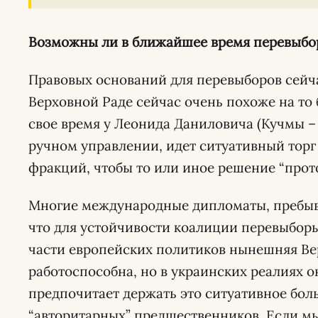
Возможны ли в ближайшее время перевыбо
Правовых оснований для перевыборов сейча
Верховной Раде сейчас очень похоже на то 
свое время у Леонида Даниловича (Кучмы –
ручном управлении, идет ситуативный торг
фракций, чтобы то или иное решение “прото
Многие международные дипломаты, пребыва
что для устойчивости коалиции перевыборы
части европейских политиков нынешняя Ве
работоспособна, но в украинских реалиях о
предпочитает держать это ситуативное бол
“авторитарных” предшественников. Если м