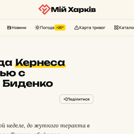
Мій Харків
Новини
Погода
Карта тривог
Катало
+20°
ода
Кернеса
вью с
 Биденко
Поділитися
й неделе, до жуткого теракта в