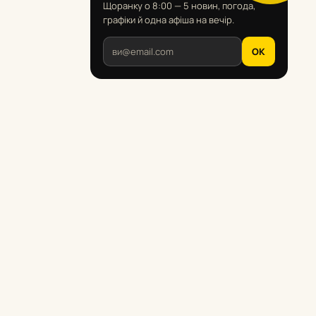
Щоранку о 8:00 — 5 новин, погода,
графіки й одна афіша на вечір.
OK