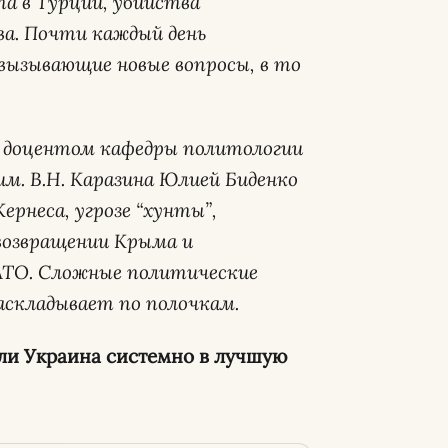
а в Турции, убийства
а. Почти каждый день
вызывающие новые вопросы, в то
, доцентом кафедры политологии
м. В.Н. Каразина Юлией Биденко
ернеса, угрозе “хунты”,
возвращении Крыма и
АТО. Сложные политические
аскладывает по полочкам.
 ли Украина системно в лучшую