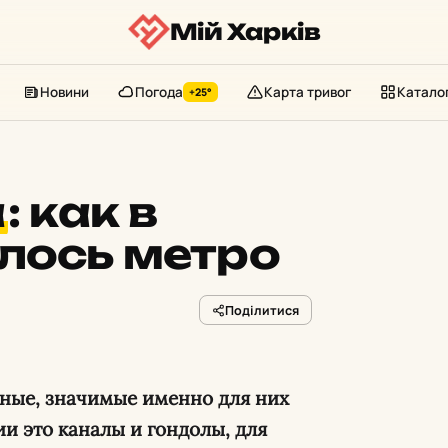
Мій Харків
Новини
Погода
Карта тривог
Катало
+25°
а
:
как в
лось метро
Поділитися
ьные, значимые именно для них
ии это каналы и гондолы, для