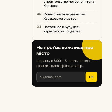
строительство метрополитена
Харькова
Советский этап развития
Харьковского метро
Настоящее и будущее
харьковской подземки
Не проґав важливе про
місто
Щоранку о 8:00 — 5 новин, погода,
графіки й одна афіша на вечір.
OK