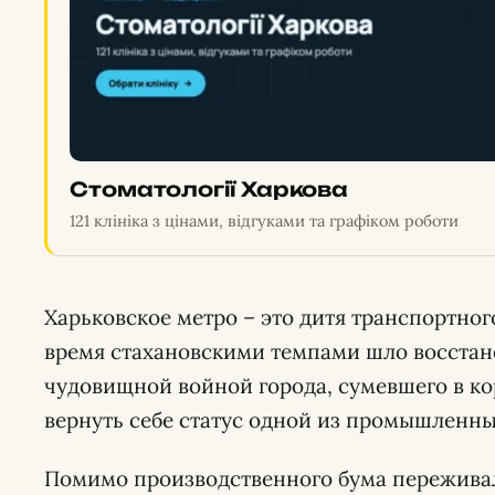
Стоматології Харкова
121 клініка з цінами, відгуками та графіком роботи
Харьковское метро – это дитя транспортного
время стахановскими темпами шло восста
чудовищной войной города, сумевшего в ко
вернуть себе статус одной из промышленн
Помимо производственного бума пережива