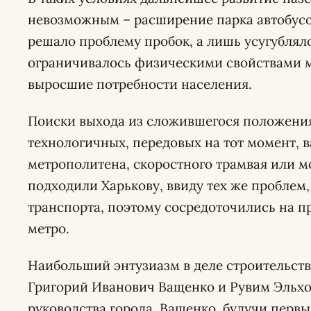
невозможным – расширение парка автобусов
решало проблему пробок, а лишь усугубляло
ограничивалось физическими свойствами м
выросшие потребности населения.
Поиски выхода из сложившегося положения
технологичных, передовых на тот момент, в
метрополитена, скоростного трамвая или м
подходили Харькову, ввиду тех же проблем
транспорта, поэтому сосредоточились на п
метро.
Наибольший энтузиазм в деле строительств
Григорий Иванович Ващенко и Рувим Эльх
руководства города. Ващенко, будучи перв