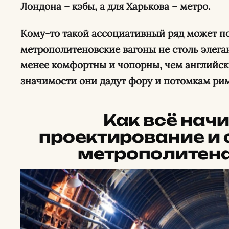
Лондона – кэбы, а для Харькова – метро.
Кому-то такой ассоциативный ряд может по
метрополитеновские вагоны не столь элега
менее комфортны и чопорны, чем английски
значимости они дадут фору и потомкам рим
Как всё нач
проектирование и 
метрополитена