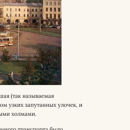
шая (так называемая
ом узких запутанных улочек, и
тыми холмами.
емного транспорта было