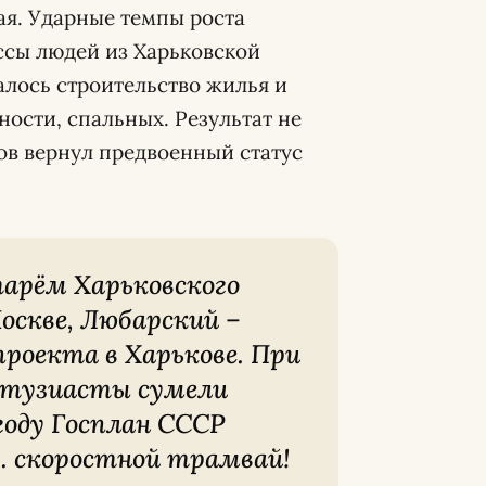
ая. Ударные темпы роста
ссы людей из Харьковской
алось строительство жилья и
ости, спальных. Результат не
ков вернул предвоенный статус
оскве, Любарский –
роекта в Харькове. При
нтузиасты сумели
 году Госплан СССР
… скоростной трамвай!