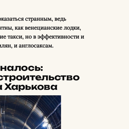
казаться странным, ведь
нтны, как венецианские лодки,
е такси, но в эффективности и
лян, и англосаксам.
иналось:
строительство
 Харькова