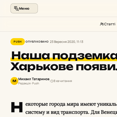
Меню
Статті
Перейти
до
23 Вересня 2020, 11:13
PUSH
ОПУБЛІКОВАНО
контенту
Наша подземк
Харькове появи
Михаил Татаринов
8 хв читання
М
Редакція · Push
Н
екоторые города мира имеют уникал
систему и вид транспорта. Для Венец