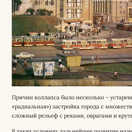
Причин коллапса было несколько – устарев
«радиальная») застройка города с множеств
сложный рельеф с реками, оврагами и кру
В таких условиях дальнейшее развитие наз