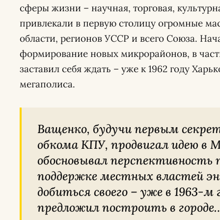
сферы жизни – научная, торговая, культурн
привлекали в первую столицу огромные ма
области, регионов УССР и всего Союза. Нач
формирование новых микрорайонов, в частн
заставил себя ждать – уже к 1962 году Харь
мегаполиса.
Ващенко, будучи первым секретарём Харьковского
обкома КПУ, продвигал идею в М
обосновывал перспективность п
поддержке местных властей э
добиться своего – уже в 1963-м
предложил построить в городе