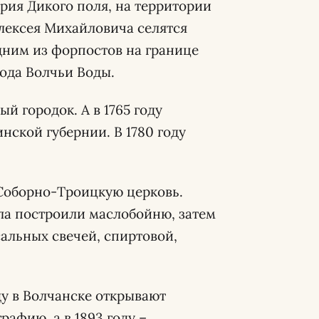
тория Дикого поля, на территории
лексея Михайловича селятся
дним из форпостов на границе
бода Волчьи Воды.
ый городок. А в 1765 году
нской губернии. В 1780 году
 Соборно-Троицкую церковь.
ла построили маслобойню, затем
сальных свечей, спиртовой,
ду в Волчанске открывают
рафию, а в 1893 году –