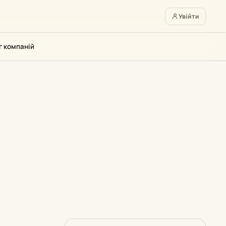
Увійти
г компаній