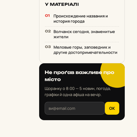
У МАТЕРІАЛІ
Происхождение названия и
история города
Волчанск сегодня, знаменитые
жители
Меловые горы, заповедник и
другие достопримечательности
Не проґав важливе про
місто
Щоранку о 8:00 — 5 новин, погода,
графіки й одна афіша на вечір.
OK