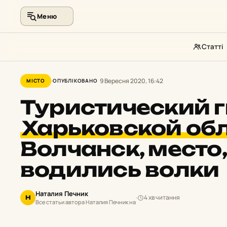
Меню
Статті
Перейти
до
9 Вересня 2020, 16:42
МІСТО
ОПУБЛІКОВАНО
контенту
Туристический г
Харьковской об
Волчанск, место,
водились волки
Наталия Печник
4 хв читання
Н
Все статьи автора Наталия Печник на