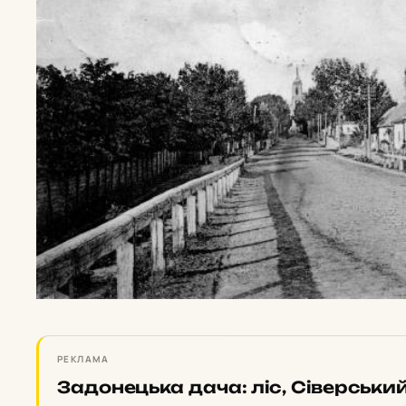
РЕКЛАМА
Задонецька дача: ліс, Сіверський