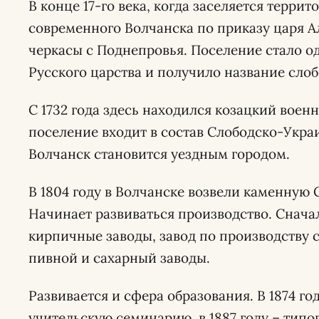
В конце 17-го века, когда заселяется терри
современного Волчанска по приказу царя А
черкасы с Поднепровья. Поселение стало о
Русского царства и получило название сло
С 1732 года здесь находился козацкий военн
поселение входит в состав Слободско-Украи
Волчанск становится уездным городом.
В 1804 году в Волчанске возвели каменную
Начинает развиваться производство. Снача
кирпичные заводы, завод по производству 
пивной и сахарный заводы.
Развивается и сфера образования. В 1874 го
учительскую семинарию, в 1887 году – типог