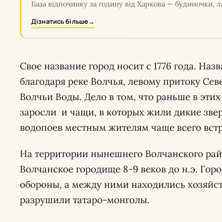
База відпочинку за годину від Харкова — будиночки, л
Дізнатись більше
→
Свое название город носит с 1776 года. На
благодаря реке Волчья, левому притоку Сев
Волчьи Воды. Дело в том, что раньше в эти
заросли и чащи, в которых жили дикие звер
водопоев местным жителям чаще всего встр
На территории нынешнего Волчанского ра
Волчанское городище 8-9 веков до н.э. Го
обороны, а между ними находились хозяйс
разрушили татаро-монголы.