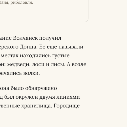
азня, риболовля.
звание Волчанск получил
ерского Донца. Ее еще называли
х местах находились густые
и: медведи, лоси и лисы. А возле
ечались волки.
йона было обнаружено
род был окружен двумя линиями
твенные хранилища. Городище