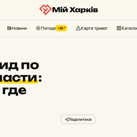
Мій Харків
Новини
Погода
Карта тривог
Катало
+26°
ид по
ласти
:
 где
Поділитися