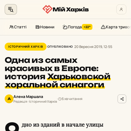
Мій Харків
Статті
Новини
Погода
Карта триво
+22°
Перейти
до
20 Вересня 2019, 12:55
ІСТОРИЧНИЙ ХАРКІВ
ОПУБЛІКОВАНО
контенту
Одна из самых
красивых в Европе:
история
Харьковской
хоральной синагоги
Алена Маршала
6 хв читання
А
Редакція · Історичний Харків
О
дно из зданий в начале улицы