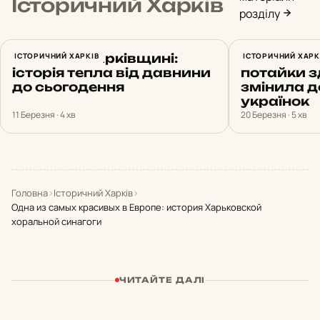
Історичний Харків
розділу
Лазня на Харківщині:
ІСТОРИЧНИЙ ХАРКІВ
Христина 
ІСТОРИЧНИЙ ХАРК
історія тепла від давнини
потайки з
до сьогодення
змінила д
українок
11 Березня · 4 хв
20 Березня · 5 хв
Головна
›
Історичний Харків
›
Одна из самых красивых в Европе: история Харьковской
хоральной синагоги
ЧИТАЙТЕ ДАЛІ