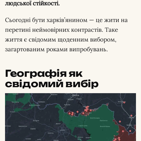
людської стійкості.
Сьогодні бути харків’янином — це жити на
перетині неймовірних контрастів. Таке
життя є свідомим щоденним вибором,
загартованим роками випробувань.
Географія як
свідомий вибір