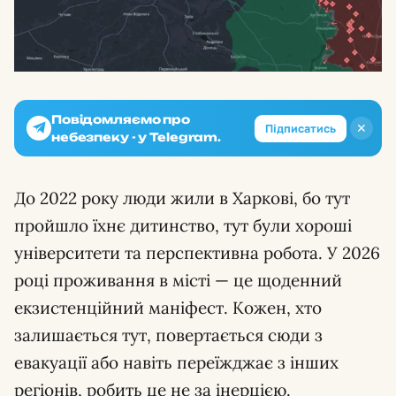
Повідомляємо про
✕
Підписатись
небезпеку - у Telegram.
До 2022 року люди жили в Харкові, бо тут
пройшло їхнє дитинство, тут були хороші
університети та перспективна робота. У 2026
році проживання в місті — це щоденний
екзистенційний маніфест. Кожен, хто
залишається тут, повертається сюди з
евакуації або навіть переїжджає з інших
регіонів, робить це не за інерцією.