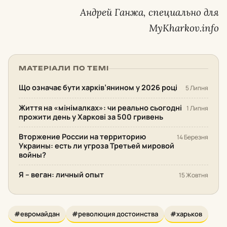
Андрей Ганжа, специально для
MyKharkov.info
МАТЕРІАЛИ ПО ТЕМІ
Що означає бути харків’янином у 2026 році
5 Липня
Життя на «мінімалках»: чи реально сьогодні
1 Липня
прожити день у Харкові за 500 гривень
Вторжение России на территорию
14 Березня
Украины: есть ли угроза Третьей мировой
войны?
Я – веган: личный опыт
15 Жовтня
#евромайдан
#революция достоинства
#харьков