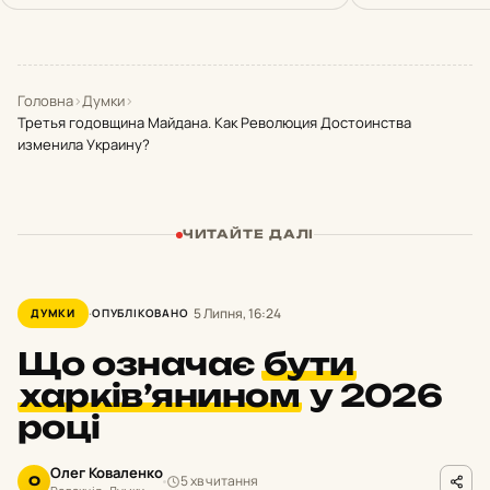
Головна
›
Думки
›
Третья годовщина Майдана. Как Революция Достоинства
изменила Украину?
ЧИТАЙТЕ ДАЛІ
5 Липня, 16:24
ДУМКИ
ОПУБЛІКОВАНО
Що означає
бути
харків’янином
у 2026
році
Олег Коваленко
5 хв читання
О