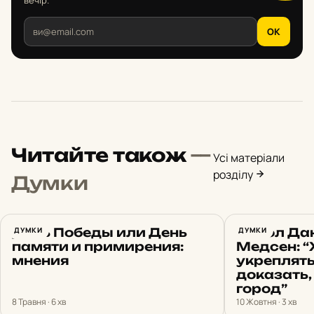
вечір.
OK
Читайте також
—
Усі матеріали
розділу
Думки
День Победы или День
ДУМКИ
Посол Да
ДУМКИ
памяти и примирения:
Медсен: “
мнения
укреплят
доказать,
город”
8 Травня · 6 хв
10 Жовтня · 3 хв