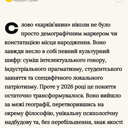
Редакція · Думки
С
лово «харків’янин» ніколи не було
просто демографічним маркером чи
констатацією місця народження. Воно
завжди несло в собі певний культурний
шифр: суміш інтелектуального гонору,
індустріального прагматизму, студентського
завзяття та специфічного локального
патріотизму. Проте у 2026 році це поняття
остаточно трансформувалося. Воно вийшло
за межі географії, перетворившись на
окрему філософію, унікальну психологічну
надбудову та, без перебільшення, знак якості