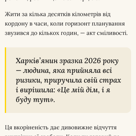
Жити за кілька десятків кілометрів від
кордону в часи, коли горизонт планування
звузився до кількох годин, — акт сміливості.
Харків’янин зразка 2026 року
— людина, яка прийняла всі
ризики, приручила свій страх
і вирішила: «Це мій дім, і я
буду тут».
Ця вкоріненість дає дивовижне відчуття